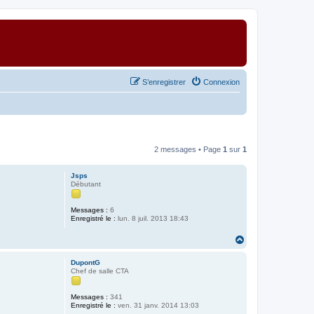
S’enregistrer
Connexion
2 messages • Page
1
sur
1
Jsps
Débutant
Messages :
6
Enregistré le :
lun. 8 juil. 2013 18:43
H
a
u
DupontG
t
Chef de salle CTA
Messages :
341
Enregistré le :
ven. 31 janv. 2014 13:03