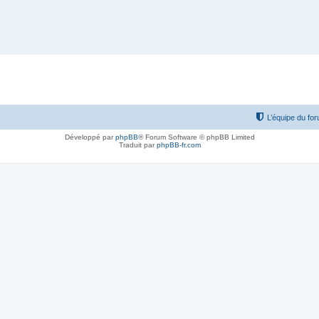
L’équipe du fo
Développé par
phpBB
® Forum Software © phpBB Limited
Traduit par
phpBB-fr.com