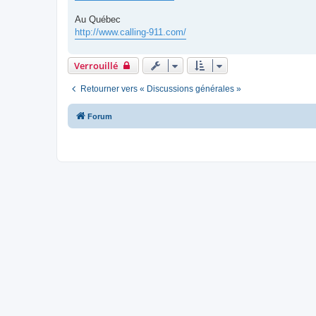
g
e
Au Québec
http://www.calling-911.com/
Verrouillé
Retourner vers « Discussions générales »
Forum