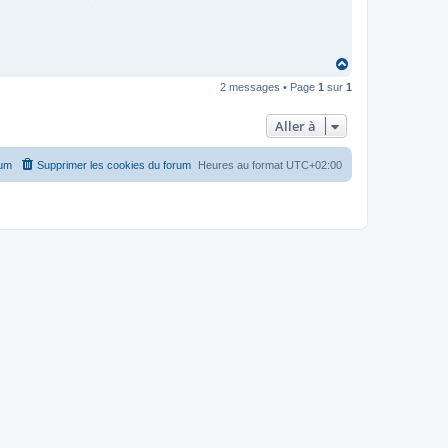
H
a
2 messages • Page
1
sur
1
u
t
Aller à
rum
Supprimer les cookies du forum
Heures au format
UTC+02:00