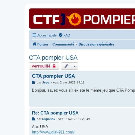
Accès rapide
FAQ
Forum
Communauté
Discussions générales
CTA pompier USA
Verrouillé
CTA pompier USA
M
par
Jsps
»
ven. 2 avr. 2021 14:11
e
s
Bonjour, savez vous s'il existe le même jeu que CTA Pomp
s
a
g
e
Re: CTA pompier USA
M
par
DupontG
»
ven. 2 avr. 2021 20:49
e
s
Aux USA
s
http://www.dial-911.com/
a