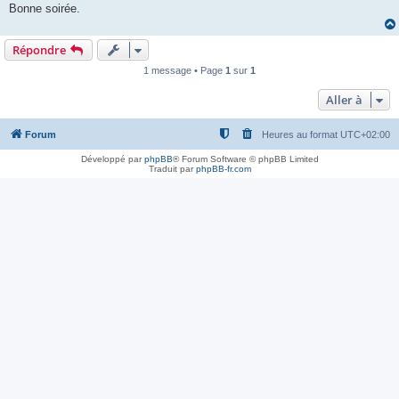
Bonne soirée.
Répondre
1 message • Page
1
sur
1
Aller à
Forum
Heures au format
UTC+02:00
Développé par
phpBB
® Forum Software © phpBB Limited
Traduit par
phpBB-fr.com