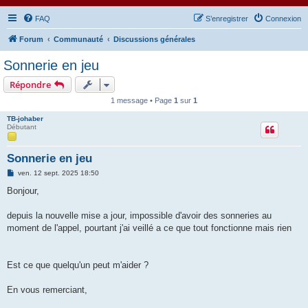
FAQ
S’enregistrer
Connexion
Forum
Communauté
Discussions générales
Sonnerie en jeu
Répondre
1 message • Page
1
sur
1
TB-johaber
Débutant
Sonnerie en jeu
M
ven. 12 sept. 2025 18:50
e
s
Bonjour,
s
a
g
depuis la nouvelle mise a jour, impossible d'avoir des sonneries au
e
moment de l'appel, pourtant j'ai veillé a ce que tout fonctionne mais rien
Est ce que quelqu'un peut m'aider ?
En vous remerciant,