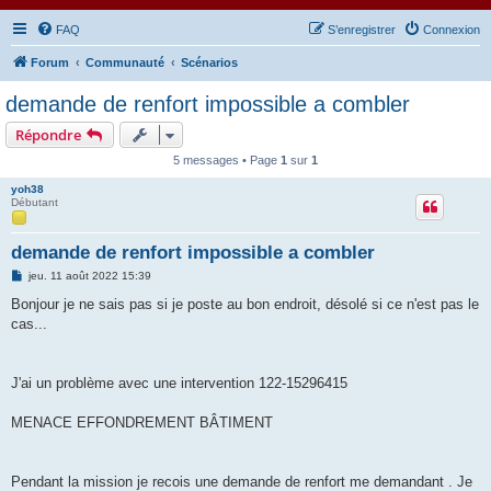
FAQ
S’enregistrer
Connexion
Forum
Communauté
Scénarios
demande de renfort impossible a combler
Répondre
5 messages • Page
1
sur
1
yoh38
Débutant
demande de renfort impossible a combler
M
jeu. 11 août 2022 15:39
e
s
Bonjour je ne sais pas si je poste au bon endroit, désolé si ce n'est pas le
s
cas...
a
g
e
J'ai un problème avec une intervention 122-15296415
MENACE EFFONDREMENT BÂTIMENT
Pendant la mission je recois une demande de renfort me demandant . Je