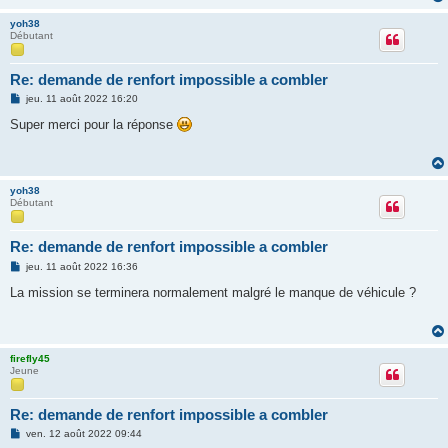
yoh38
Débutant
Re: demande de renfort impossible a combler
M
jeu. 11 août 2022 16:20
e
s
Super merci pour la réponse
s
a
g
e
yoh38
Débutant
Re: demande de renfort impossible a combler
M
jeu. 11 août 2022 16:36
e
s
La mission se terminera normalement malgré le manque de véhicule ?
s
a
g
e
firefly45
Jeune
Re: demande de renfort impossible a combler
M
ven. 12 août 2022 09:44
e