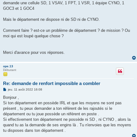
demande une cellule SD, 1 VSAV, 1 FPT, 1 VSR, 1 équipe CYNO, 1
GOC3 et 1 GOC4
Mais le département ne dispose ni de SD ni de CYNO.
Comment faire ? est-ce un problème de département ? de mission ? Ou
moi qui est loupé quelque chose ?
Merci d'avance pour vos réponses.
ope.13
Débutant
Re: demande de renfort impossible a combler
M
jeu. 11 août 2022 16:08
e
s
Bonjour ,
s
Si ton département en possède IRL et que les moyens ne sont pas
a
g
présent , tu peux demander a ton référent de les rajoutés si le
e
département ou tu joue possède un référent en poste .
Si effectivement ton département ne possède ni SD , ni CYNO , alors la
quand tu as la demande de ses engins là . Tu n'envoies que les moyens
tu disposes dans ton département .