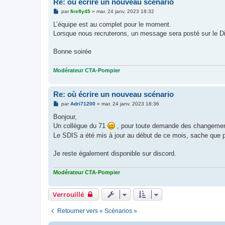
Re: où écrire un nouveau scénario
M
par
firefly45
»
mar. 24 janv. 2023 18:32
e
s
L’équipe est au complet pour le moment.
s
Lorsque nous recruterons, un message sera posté sur le D
a
g
e
Bonne soirée
Modérateur CTA-Pompier
Re: où écrire un nouveau scénario
M
par
Adri71200
»
mar. 24 janv. 2023 18:36
e
s
Bonjour,
s
Un collègue du 71
, pour toute demande des changement
a
g
Le SDIS a été mis à jour au début de ce mois, sache que p
e
Je reste également disponible sur discord.
Modérateur CTA-Pompier
Verrouillé
Retourner vers « Scénarios »