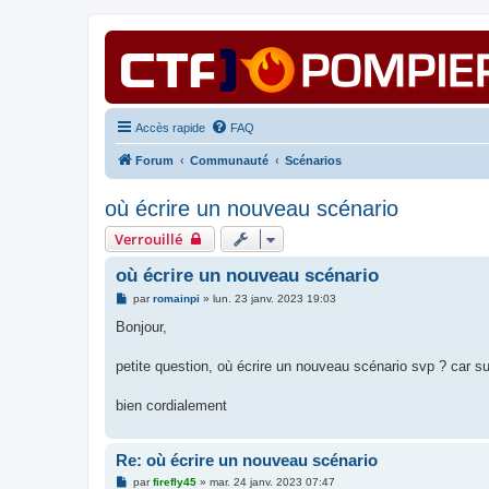
Accès rapide
FAQ
Forum
Communauté
Scénarios
où écrire un nouveau scénario
Verrouillé
où écrire un nouveau scénario
M
par
romainpi
»
lun. 23 janv. 2023 19:03
e
s
Bonjour,
s
a
g
petite question, où écrire un nouveau scénario svp ? car su
e
bien cordialement
Re: où écrire un nouveau scénario
M
par
firefly45
»
mar. 24 janv. 2023 07:47