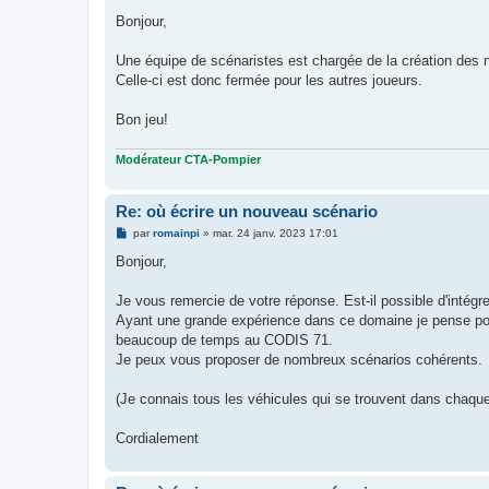
e
s
Bonjour,
s
a
g
Une équipe de scénaristes est chargée de la création des
e
Celle-ci est donc fermée pour les autres joueurs.
Bon jeu!
Modérateur CTA-Pompier
Re: où écrire un nouveau scénario
M
par
romainpi
»
mar. 24 janv. 2023 17:01
e
s
Bonjour,
s
a
g
Je vous remercie de votre réponse. Est-il possible d'intégre
e
Ayant une grande expérience dans ce domaine je pense pou
beaucoup de temps au CODIS 71.
Je peux vous proposer de nombreux scénarios cohérents.
(Je connais tous les véhicules qui se trouvent dans chaque
Cordialement