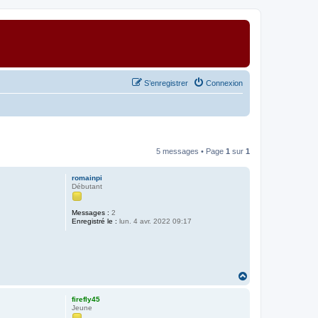
S’enregistrer
Connexion
5 messages • Page
1
sur
1
romainpi
Débutant
Messages :
2
Enregistré le :
lun. 4 avr. 2022 09:17
H
a
u
firefly45
t
Jeune