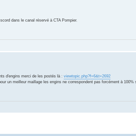
iscord dans le canal réservé à CTA Pompier.
s d'engins merci de les postés là :
viewtopic.php?f=6&t=2692
our un meilleur maillage les engins ne correspondent pas forcément à 100% s