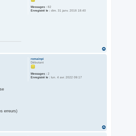
Messages :
82
Enregistré le :
dim. 31 janv. 2016 18:40
H
a
u
romainpi
t
Débutant
Messages :
2
Enregistré le :
lun. 4 avr. 2022 09:17
sse
s erreurs)
H
a
u