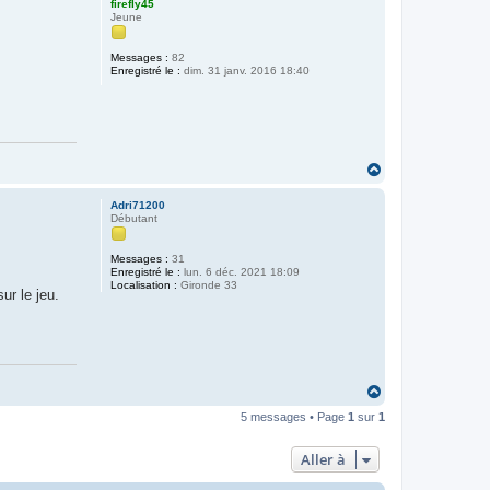
firefly45
t
Jeune
Messages :
82
Enregistré le :
dim. 31 janv. 2016 18:40
H
a
u
Adri71200
t
Débutant
Messages :
31
Enregistré le :
lun. 6 déc. 2021 18:09
Localisation :
Gironde 33
ur le jeu.
H
a
5 messages • Page
1
sur
1
u
t
Aller à