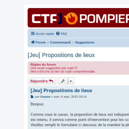
Accès rapide
FAQ
Forum
Communauté
Suggestions
[Jeu] Propositions de lieux
Règles du forum
Une seule suggestion par sujet !!!
Merci d'écrire un titre de sujet compréhensible.
Répondre
[Jeu] Propositions de lieux
M
par
Guytou
»
sam. 6 sept. 2025 19:14
e
s
Bonjour,
s
a
g
Comme vous le savez, la proposition de lieux est indisponi
e
est retenu, il servira comme point d'intervention pour les 
Veuillez remplir le formulaire ci dessous de la manière la p