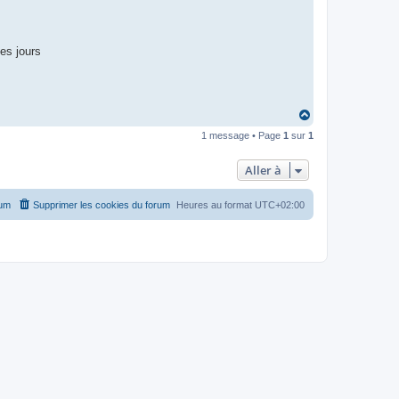
ues jours
H
a
1 message • Page
1
sur
1
u
t
Aller à
rum
Supprimer les cookies du forum
Heures au format
UTC+02:00