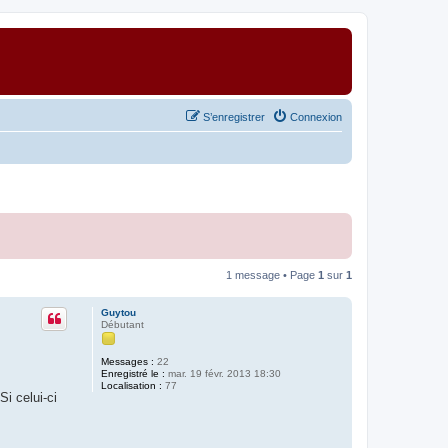
S’enregistrer
Connexion
1 message • Page
1
sur
1
Guytou
Débutant
Messages :
22
Enregistré le :
mar. 19 févr. 2013 18:30
Localisation :
77
i celui-ci