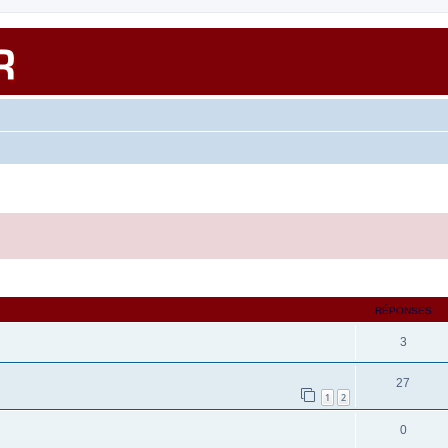
RÉPONSES
3
27
1
2
0