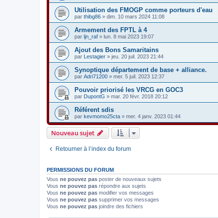
Utilisation des FMOGP comme porteurs d'eau
par
thibg86
» dim. 10 mars 2024 11:08
Armement des FPTL à 4
par
ljn_raf
» lun. 8 mai 2023 19:07
Ajout des Bons Samaritains
par
Lestagier
» jeu. 20 juil. 2023 21:44
Synoptique département de base + alliance.
par
Adri71200
» mer. 5 juil. 2023 12:37
Pouvoir priorisé les VRCG en GOC3
par
DupontG
» mar. 20 févr. 2018 20:12
Référent sdis
par
kevmomo25cta
» mer. 4 janv. 2023 01:44
Nouveau sujet
Retourner à l’index du forum
PERMISSIONS DU FORUM
Vous
ne pouvez pas
poster de nouveaux sujets
Vous
ne pouvez pas
répondre aux sujets
Vous
ne pouvez pas
modifier vos messages
Vous
ne pouvez pas
supprimer vos messages
Vous
ne pouvez pas
joindre des fichiers