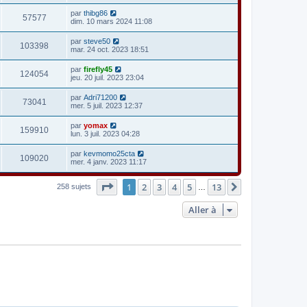
par
thibg86
57577
dim. 10 mars 2024 11:08
par
steve50
103398
mar. 24 oct. 2023 18:51
par
firefly45
124054
jeu. 20 juil. 2023 23:04
par
Adri71200
73041
mer. 5 juil. 2023 12:37
par
yomax
159910
lun. 3 juil. 2023 04:28
par
kevmomo25cta
109020
mer. 4 janv. 2023 11:17
Page
1
sur
13
1
2
3
4
5
13
Suivante
258 sujets
…
Aller à