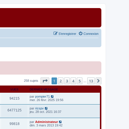
S’enregistrer
Connexion
Page
1
sur
13
1
2
3
4
5
13
Suivante
258 sujets
…
VUES
DERNIER MESSAGE
par
pompier71
94215
mer. 26 févr. 2025 19:56
par
ricspv
6477125
jeu. 28 oct. 2021 16:37
par
Administrateur
99818
dim. 3 mars 2013 19:42