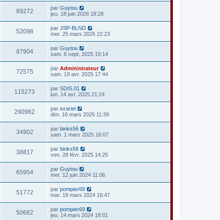
par
Guytou
89272
jeu. 18 juin 2026 18:28
par
JSP-BLND
52098
mer. 25 mars 2026 22:23
par
Guytou
87904
sam. 6 sept. 2025 19:14
par
Administrateur
72575
sam. 19 avr. 2025 17:44
par
SDIS.01
115273
lun. 14 avr. 2025 21:24
par
ezariel
290962
dim. 16 mars 2025 11:39
par
binks56
34902
sam. 1 mars 2025 16:07
par
binks56
38817
ven. 28 févr. 2025 14:25
par
Guytou
65954
mer. 12 juin 2024 11:06
par
pompier69
51772
mar. 19 mars 2024 16:47
par
pompier69
50682
jeu. 14 mars 2024 18:01