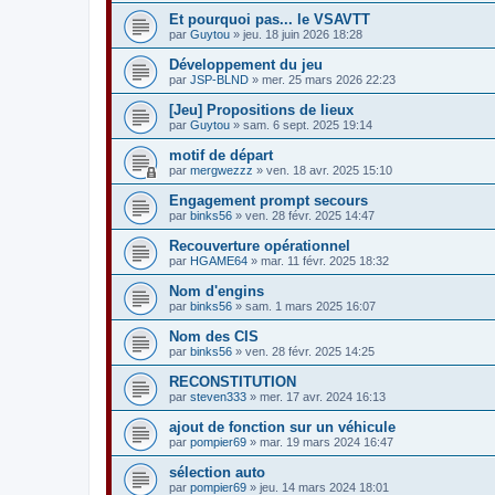
Et pourquoi pas... le VSAVTT
par
Guytou
» jeu. 18 juin 2026 18:28
Développement du jeu
par
JSP-BLND
» mer. 25 mars 2026 22:23
[Jeu] Propositions de lieux
par
Guytou
» sam. 6 sept. 2025 19:14
motif de départ
par
mergwezzz
» ven. 18 avr. 2025 15:10
Engagement prompt secours
par
binks56
» ven. 28 févr. 2025 14:47
Recouverture opérationnel
par
HGAME64
» mar. 11 févr. 2025 18:32
Nom d'engins
par
binks56
» sam. 1 mars 2025 16:07
Nom des CIS
par
binks56
» ven. 28 févr. 2025 14:25
RECONSTITUTION
par
steven333
» mer. 17 avr. 2024 16:13
ajout de fonction sur un véhicule
par
pompier69
» mar. 19 mars 2024 16:47
sélection auto
par
pompier69
» jeu. 14 mars 2024 18:01