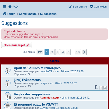
FAQ
S’enregistrer
Connexion
Forum
Communauté
Suggestions
Suggestions
Règles du forum
Une seule suggestion par sujet !!!
Merci d'écrire un titre de sujet compréhensible.
Nouveau sujet
Page
1
sur
13
1
2
3
4
5
13
Suivante
258 sujets
…
Sujets
Ajout de Cellules et remorques
Dernier message par
pompier71
«
mer. 26 févr. 2025 19:56
Réponses :
3
[Jeu] Evènements
Dernier message par
ricspv
«
jeu. 28 oct. 2021 16:37
Réponses :
27
1
2
Règles des suggestions
Dernier message par
Administrateur
«
dim. 3 mars 2013 19:42
Et pourquoi pas... le VSAVTT
Dernier message par
Guytou
«
jeu. 18 juin 2026 18:28