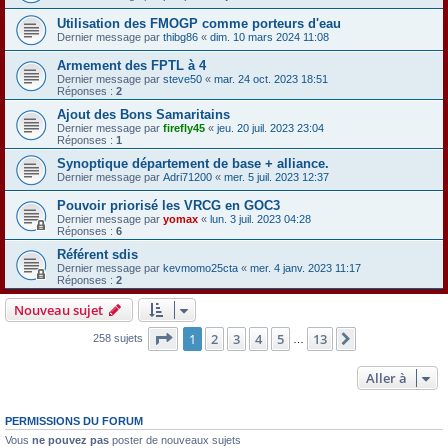
Utilisation des FMOGP comme porteurs d'eau
Dernier message par
thibg86
«
dim. 10 mars 2024 11:08
Armement des FPTL à 4
Dernier message par
steve50
«
mar. 24 oct. 2023 18:51
Réponses :
2
Ajout des Bons Samaritains
Dernier message par
firefly45
«
jeu. 20 juil. 2023 23:04
Réponses :
1
Synoptique département de base + alliance.
Dernier message par
Adri71200
«
mer. 5 juil. 2023 12:37
Pouvoir priorisé les VRCG en GOC3
Dernier message par
yomax
«
lun. 3 juil. 2023 04:28
Réponses :
6
Référent sdis
Dernier message par
kevmomo25cta
«
mer. 4 janv. 2023 11:17
Réponses :
2
Nouveau sujet
Page
1
sur
13
1
2
3
4
5
13
Suivante
258 sujets
…
Aller à
PERMISSIONS DU FORUM
Vous
ne pouvez pas
poster de nouveaux sujets