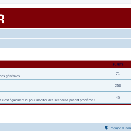
SUJETS
71
ions générales
258
45
et c'est également ici pour modifier des scénarios posant problème !
L’équipe du fo