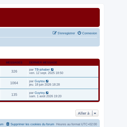
S’enregistrer
Connexion
MESSAGES
DERNIER MESSAGE
V
par
TB-johaber
326
o
ven. 12 sept. 2025 18:50
i
r
V
par
Guytou
1064
l
o
jeu. 18 juin 2026 18:28
e
i
d
r
V
par
Guytou
e
135
l
o
sam. 1 août 2026 19:20
r
e
i
n
d
r
i
e
l
e
r
e
r
n
Aller à
d
m
i
e
e
e
r
s
r
n
s
rum
Supprimer les cookies du forum
Heures au format
UTC+02:00
m
i