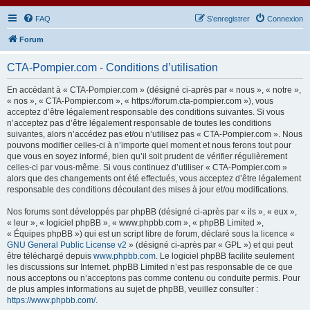
FAQ
S’enregistrer
Connexion
Forum
CTA-Pompier.com - Conditions d’utilisation
En accédant à « CTA-Pompier.com » (désigné ci-après par « nous », « notre »,
« nos », « CTA-Pompier.com », « https://forum.cta-pompier.com »), vous
acceptez d’être légalement responsable des conditions suivantes. Si vous
n’acceptez pas d’être légalement responsable de toutes les conditions
suivantes, alors n’accédez pas et/ou n’utilisez pas « CTA-Pompier.com ». Nous
pouvons modifier celles-ci à n’importe quel moment et nous ferons tout pour
que vous en soyez informé, bien qu’il soit prudent de vérifier régulièrement
celles-ci par vous-même. Si vous continuez d’utiliser « CTA-Pompier.com »
alors que des changements ont été effectués, vous acceptez d’être légalement
responsable des conditions découlant des mises à jour et/ou modifications.
Nos forums sont développés par phpBB (désigné ci-après par « ils », « eux »,
« leur », « logiciel phpBB », « www.phpbb.com », « phpBB Limited »,
« Équipes phpBB ») qui est un script libre de forum, déclaré sous la licence «
GNU General Public License v2
» (désigné ci-après par « GPL ») et qui peut
être téléchargé depuis
www.phpbb.com
. Le logiciel phpBB facilite seulement
les discussions sur Internet. phpBB Limited n’est pas responsable de ce que
nous acceptons ou n’acceptons pas comme contenu ou conduite permis. Pour
de plus amples informations au sujet de phpBB, veuillez consulter :
https://www.phpbb.com/
.