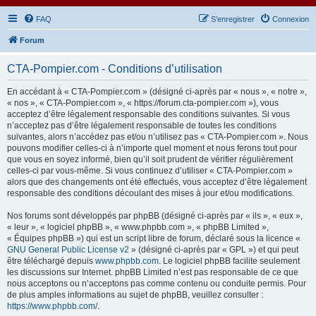
FAQ
S’enregistrer
Connexion
Forum
CTA-Pompier.com - Conditions d’utilisation
En accédant à « CTA-Pompier.com » (désigné ci-après par « nous », « notre »,
« nos », « CTA-Pompier.com », « https://forum.cta-pompier.com »), vous
acceptez d’être légalement responsable des conditions suivantes. Si vous
n’acceptez pas d’être légalement responsable de toutes les conditions
suivantes, alors n’accédez pas et/ou n’utilisez pas « CTA-Pompier.com ». Nous
pouvons modifier celles-ci à n’importe quel moment et nous ferons tout pour
que vous en soyez informé, bien qu’il soit prudent de vérifier régulièrement
celles-ci par vous-même. Si vous continuez d’utiliser « CTA-Pompier.com »
alors que des changements ont été effectués, vous acceptez d’être légalement
responsable des conditions découlant des mises à jour et/ou modifications.
Nos forums sont développés par phpBB (désigné ci-après par « ils », « eux »,
« leur », « logiciel phpBB », « www.phpbb.com », « phpBB Limited »,
« Équipes phpBB ») qui est un script libre de forum, déclaré sous la licence «
GNU General Public License v2
» (désigné ci-après par « GPL ») et qui peut
être téléchargé depuis
www.phpbb.com
. Le logiciel phpBB facilite seulement
les discussions sur Internet. phpBB Limited n’est pas responsable de ce que
nous acceptons ou n’acceptons pas comme contenu ou conduite permis. Pour
de plus amples informations au sujet de phpBB, veuillez consulter :
https://www.phpbb.com/
.