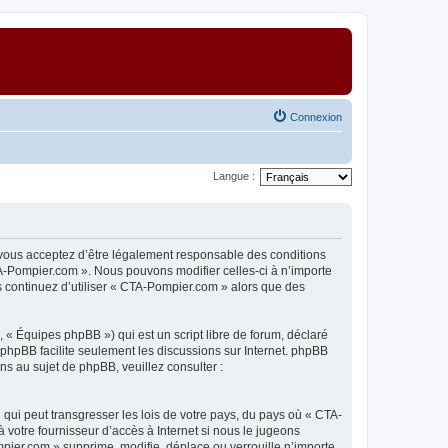
Connexion
Langue :
 vous acceptez d’être légalement responsable des conditions
TA-Pompier.com ». Nous pouvons modifier celles-ci à n’importe
s continuez d’utiliser « CTA-Pompier.com » alors que des
 « Équipes phpBB ») qui est un script libre de forum, déclaré
l phpBB facilite seulement les discussions sur Internet. phpBB
 au sujet de phpBB, veuillez consulter :
qui peut transgresser les lois de votre pays, du pays où « CTA-
 votre fournisseur d’accès à Internet si nous le jugeons
ier.com » supprime, modifie, déplace ou verrouille n’importe