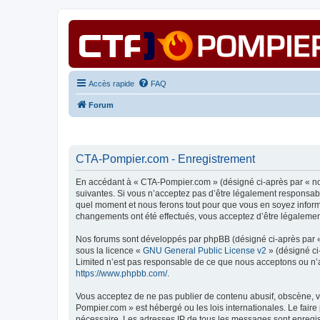
Accès rapide
FAQ
Forum
CTA-Pompier.com - Enregistrement
En accédant à « CTA-Pompier.com » (désigné ci-après par « nou
suivantes. Si vous n’acceptez pas d’être légalement responsabl
quel moment et nous ferons tout pour que vous en soyez informé
changements ont été effectués, vous acceptez d’être légalemen
Nos forums sont développés par phpBB (désigné ci-après par « i
sous la licence «
GNU General Public License v2
» (désigné ci
Limited n’est pas responsable de ce que nous acceptons ou n’
https://www.phpbb.com/
.
Vous acceptez de ne pas publier de contenu abusif, obscène, vu
Pompier.com » est hébergé ou les lois internationales. Le fair
nécessaire. Les adresses IP de tous les messages sont enregis