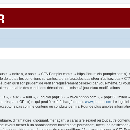
s », « notre », « nos », « CTA-Pompier.com », « https://forum.cta-pompier.com »),
e de toutes les conditions suivantes, alors n’accédez pas et/ou n’utilisez pas « C
, bien qu’il soit prudent de vérifier régulièrement celles-ci par vous-même. Si vou
t responsable des conditions découlant des mises à jour et/ou modifications.
ls », « eux », « leur », « logiciel phpBB », « www.phpbb.com », « phpBB Limited »,
-après par « GPL ») et qui peut être téléchargé depuis
www.phpbb.com
. Le logicie
acceptons pas comme contenu ou conduite permis. Pour de plus amples informations
lgaire, diffamatoire, choquant, menaçant, à caractère sexuel ou tout autre contenu 
e peut vous mener à un bannissement immédiat et permanent, avec une notification à
trées pour aider au renforcement de ces conditions. Vous acceptez que « CTA-Pomp