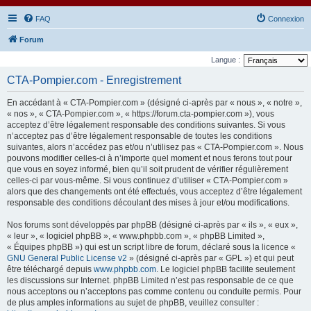
FAQ
Connexion
Forum
Langue :
CTA-Pompier.com - Enregistrement
En accédant à « CTA-Pompier.com » (désigné ci-après par « nous », « notre »,
« nos », « CTA-Pompier.com », « https://forum.cta-pompier.com »), vous
acceptez d’être légalement responsable des conditions suivantes. Si vous
n’acceptez pas d’être légalement responsable de toutes les conditions
suivantes, alors n’accédez pas et/ou n’utilisez pas « CTA-Pompier.com ». Nous
pouvons modifier celles-ci à n’importe quel moment et nous ferons tout pour
que vous en soyez informé, bien qu’il soit prudent de vérifier régulièrement
celles-ci par vous-même. Si vous continuez d’utiliser « CTA-Pompier.com »
alors que des changements ont été effectués, vous acceptez d’être légalement
responsable des conditions découlant des mises à jour et/ou modifications.
Nos forums sont développés par phpBB (désigné ci-après par « ils », « eux »,
« leur », « logiciel phpBB », « www.phpbb.com », « phpBB Limited »,
« Équipes phpBB ») qui est un script libre de forum, déclaré sous la licence «
GNU General Public License v2
» (désigné ci-après par « GPL ») et qui peut
être téléchargé depuis
www.phpbb.com
. Le logiciel phpBB facilite seulement
les discussions sur Internet. phpBB Limited n’est pas responsable de ce que
nous acceptons ou n’acceptons pas comme contenu ou conduite permis. Pour
de plus amples informations au sujet de phpBB, veuillez consulter :