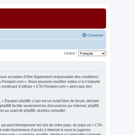
Connexion
Langue :
 vous acceptez d’être légalement responsable des conditions
TA-Pompier.com ». Nous pouvons modifier celles-ci à n’importe
s continuez d’utiliser « CTA-Pompier.com » alors que des
 « Équipes phpBB ») qui est un script libre de forum, déclaré
l phpBB facilite seulement les discussions sur Internet. phpBB
 au sujet de phpBB, veuillez consulter :
qui peut transgresser les lois de votre pays, du pays où « CTA-
 votre fournisseur d’accès à Internet si nous le jugeons
ier.com » supprime, modifie, déplace ou verrouille n’importe