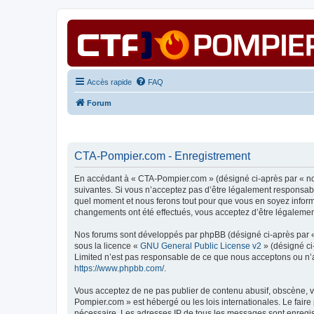
Accès rapide
FAQ
Forum
CTA-Pompier.com - Enregistrement
En accédant à « CTA-Pompier.com » (désigné ci-après par « nou
suivantes. Si vous n’acceptez pas d’être légalement responsabl
quel moment et nous ferons tout pour que vous en soyez informé
changements ont été effectués, vous acceptez d’être légalemen
Nos forums sont développés par phpBB (désigné ci-après par « i
sous la licence «
GNU General Public License v2
» (désigné ci
Limited n’est pas responsable de ce que nous acceptons ou n’
https://www.phpbb.com/
.
Vous acceptez de ne pas publier de contenu abusif, obscène, vu
Pompier.com » est hébergé ou les lois internationales. Le fair
nécessaire. Les adresses IP de tous les messages sont enregis