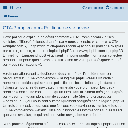
FAQ
S’enregistrer
Connexion
Forum
CTA-Pompier.com - Politique de vie privée
Cette politique explique en détail comment « CTA-Pompier.com » et ses
sociétés affiliées (désignés ci-après par « nous », « notre », « nos », « CTA-
Pompier.com », « https://forum.cta-pompier.com ») et phpBB (désigné ci-après
par « ils », « eux », « leur », « logiciel phpBB », « www.phpbb.com », « phpBB
Limited », « Équipes phpBB ») utilisent n’importe quelle information collectée
pendant n’importe quelle session d’utilisation de votre part (désignée ci-après
par « vos informations »).
Vos informations sont collectées de deux manières. Premièrement, en
naviguant sur « CTA-Pompier.com », le logiciel phpBB créera un certain
nombre de cookies, qui sont des petits fichiers textes téléchargés dans les
fichiers temporaires du navigateur Internet de votre ordinateur. Les deux
premiers cookies ne contiennent qu’un identifiant utilisateur (désigné ci-après
par « user-id ») et un identifiant de session invité (désigné ci-après par
« session-id »), qui vous sont automatiquement assignés par le logiciel phpBB.
Un troisième cookie sera créé une fois que vous naviguerez sur les sujets de
« CTA-Pompier.com » et est utilisé pour stocker les informations sur les sujets
que vous avez lus, ce qui améliore votre navigation sur le forum.
Nous pouvons également créer des cookies externes au logiciel phpBB tout en