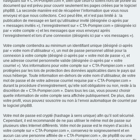
naviguant sur « CTA-Pompier.com », bien que ceux-ci soient hors de portée du
document qui est prévu pour couvrir seulement les pages créées par le logiciel
phpBB. La seconde manière est de récupérer l’information que vous nous
envoyez et que nous collectons. Ceci peut être, et n’est pas limité à : la
publication de message en tant qu’utilisateur invité (désignée ci-après par
« messages invités »), l’enregistrement sur « CTA-Pompier.com » (désignée ici
par « votre compte ») et les messages que vous envoyez après
l’enregistrement et lors d’une connexion (désignés ici par « vos messages »).
Votre compte contiendra au minimum un identifiant unique (désigné ci-après
par « votre nom d’utilisateur »), un mot de passe personnel utilisé pour la
connexion à votre compte (désigné ci-après par « votre mot de passe »), et
une adresse courriel personnelle valide (désignée ci-après par « votre
courriel »). Vos informations pour votre compte sur « CTA-Pompier.com » sont
protégées par les lois de protection des données applicables dans le pays qui
nous héberge. Toute information en-dehors de votre nom d’utilisateur, de votre
mot de passe et de votre adresse courriel requise par « CTA-Pompier.com »
durant la procédure d’enregistrement, qu’elle soit obligatoire ou non, reste à la
discrétion de « CTA-Pompier.com ». Dans tous les cas, vous pouvez choisir
quelle information de votre compte sera affichée publiquement. De plus, dans
votre profil, vous pouvez souscrire ou non à l’envoi automatique de courriel par
le logiciel phpBB.
Votre mot de passe est crypté (hashage à sens unique) afin qu’il soit sécurisé.
Cependant, il est recommandé de ne pas utiliser le même mot de passe sur
plusieurs sites Internet différents. Votre mot de passe est le moyen d’accès à
votre compte sur « CTA-Pompier.com », conservez-le soigneusement et en
aucun cas une personne affiliée de « CTA-Pompier.com », de phpBB ou une