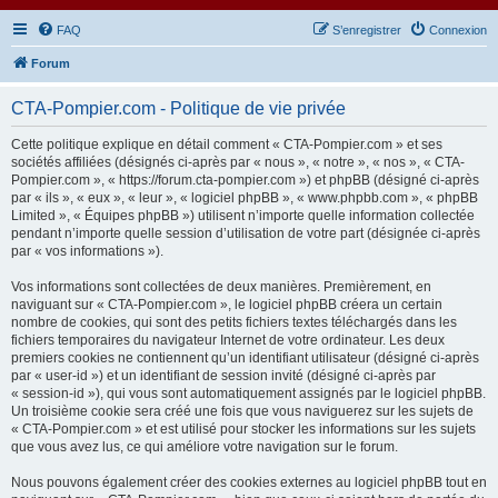
FAQ
S’enregistrer
Connexion
Forum
CTA-Pompier.com - Politique de vie privée
Cette politique explique en détail comment « CTA-Pompier.com » et ses
sociétés affiliées (désignés ci-après par « nous », « notre », « nos », « CTA-
Pompier.com », « https://forum.cta-pompier.com ») et phpBB (désigné ci-après
par « ils », « eux », « leur », « logiciel phpBB », « www.phpbb.com », « phpBB
Limited », « Équipes phpBB ») utilisent n’importe quelle information collectée
pendant n’importe quelle session d’utilisation de votre part (désignée ci-après
par « vos informations »).
Vos informations sont collectées de deux manières. Premièrement, en
naviguant sur « CTA-Pompier.com », le logiciel phpBB créera un certain
nombre de cookies, qui sont des petits fichiers textes téléchargés dans les
fichiers temporaires du navigateur Internet de votre ordinateur. Les deux
premiers cookies ne contiennent qu’un identifiant utilisateur (désigné ci-après
par « user-id ») et un identifiant de session invité (désigné ci-après par
« session-id »), qui vous sont automatiquement assignés par le logiciel phpBB.
Un troisième cookie sera créé une fois que vous naviguerez sur les sujets de
« CTA-Pompier.com » et est utilisé pour stocker les informations sur les sujets
que vous avez lus, ce qui améliore votre navigation sur le forum.
Nous pouvons également créer des cookies externes au logiciel phpBB tout en