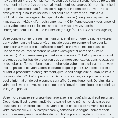
naviguant sur « CTA-Pompier.com », bien que ceux-ci soient hors de portée du
document qui est prévu pour couvrir seulement les pages créées par le logiciel
phpBB. La seconde manière est de récupérer l’information que vous nous
envoyez et que nous collectons. Ceci peut être, et n’est pas limité à : la
publication de message en tant qu’utilisateur invité (désignée ci-après par
« messages invités »), l’enregistrement sur « CTA-Pompier.com » (désignée ici
par « votre compte ») et les messages que vous envoyez après
l’enregistrement et lors d’une connexion (désignés ici par « vos messages »).
Votre compte contiendra au minimum un identifiant unique (désigné ci-après
par « votre nom d’utilisateur »), un mot de passe personnel utilisé pour la
connexion à votre compte (désigné ci-après par « votre mot de passe »), et
une adresse courriel personnelle valide (désignée ci-après par « votre
courriel »). Vos informations pour votre compte sur « CTA-Pompier.com » sont
protégées par les lois de protection des données applicables dans le pays qui
nous héberge. Toute information en-dehors de votre nom d’utilisateur, de votre
mot de passe et de votre adresse courriel requise par « CTA-Pompier.com »
durant la procédure d’enregistrement, qu’elle soit obligatoire ou non, reste à la
discrétion de « CTA-Pompier.com ». Dans tous les cas, vous pouvez choisir
quelle information de votre compte sera affichée publiquement. De plus, dans
votre profil, vous pouvez souscrire ou non à l’envoi automatique de courriel par
le logiciel phpBB.
Votre mot de passe est crypté (hashage à sens unique) afin qu’il soit sécurisé.
Cependant, il est recommandé de ne pas utiliser le même mot de passe sur
plusieurs sites Internet différents. Votre mot de passe est le moyen d’accès à
votre compte sur « CTA-Pompier.com », conservez-le soigneusement et en
aucun cas une personne affiliée de « CTA-Pompier.com », de phpBB ou une