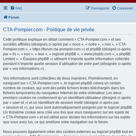
FAQ
S’enregistrer
Connexion
Forum
CTA-Pompier.com - Politique de vie privée
Cette politique explique en détail comment « CTA-Pompier.com » et ses
sociétés affiliées (désignés ci-après par « nous », « notre », « nos », « CTA-
Pompier.com », « https://forum.cta-pompier.com ») et phpBB (désigné ci-après
par « ils », « eux », « leur », « logiciel phpBB », « www.phpbb.com », « phpBB
Limited », « Équipes phpBB ») utilisent n’importe quelle information collectée
pendant n’importe quelle session d’utilisation de votre part (désignée ci-après
par « vos informations »).
Vos informations sont collectées de deux manières. Premièrement, en
naviguant sur « CTA-Pompier.com », le logiciel phpBB créera un certain
nombre de cookies, qui sont des petits fichiers textes téléchargés dans les
fichiers temporaires du navigateur Internet de votre ordinateur. Les deux
premiers cookies ne contiennent qu’un identifiant utilisateur (désigné ci-après
par « user-id ») et un identifiant de session invité (désigné ci-après par
« session-id »), qui vous sont automatiquement assignés par le logiciel phpBB.
Un troisième cookie sera créé une fois que vous naviguerez sur les sujets de
« CTA-Pompier.com » et est utilisé pour stocker les informations sur les sujets
que vous avez lus, ce qui améliore votre navigation sur le forum.
Nous pouvons également créer des cookies externes au logiciel phpBB tout en