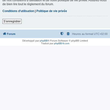
de nos conditions d’utilisation et de notre politique de vie privée. Assurez-vous
de bien lire tout le règlement du forum.
Conditions d’utilisation
|
Politique de vie privée
S’enregistrer
Forum
Heures au format
UTC+02:00
Développé par
phpBB
® Forum Software © phpBB Limited
Traduit par
phpBB-fr.com