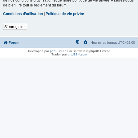
de nos conditions d’utilisation et de notre politique de vie privée. Assurez-vous
de bien lire tout le règlement du forum.
Conditions d’utilisation
|
Politique de vie privée
S’enregistrer
Forum
Heures au format
UTC+02:00
Développé par
phpBB
® Forum Software © phpBB Limited
Traduit par
phpBB-fr.com