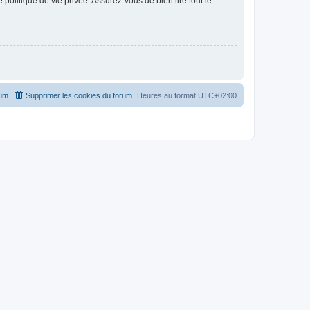
politique de vie privée. Assurez-vous de bien lire tout le
rum
Supprimer les cookies du forum
Heures au format
UTC+02:00