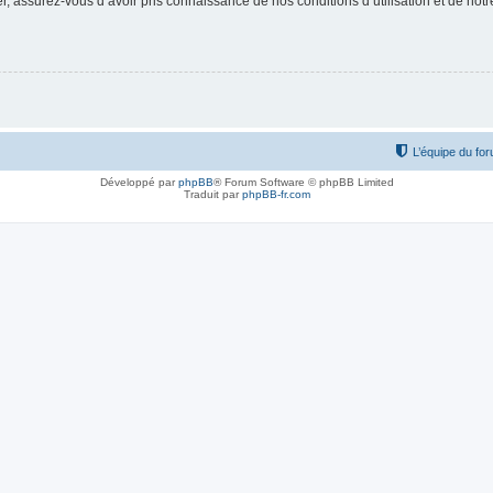
 assurez-vous d’avoir pris connaissance de nos conditions d’utilisation et de notre 
L’équipe du fo
Développé par
phpBB
® Forum Software © phpBB Limited
Traduit par
phpBB-fr.com