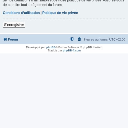
de nos conditions d’utilisation et de notre politique de vie privée. Assurez-vous
de bien lire tout le règlement du forum.
Conditions d’utilisation
|
Politique de vie privée
S’enregistrer
Forum
Heures au format
UTC+02:00
Développé par
phpBB
® Forum Software © phpBB Limited
Traduit par
phpBB-fr.com