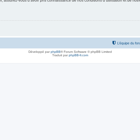
 assurez-vous d’avoir pris connaissance de nos conditions d’utilisation et de notre 
L’équipe du fo
Développé par
phpBB
® Forum Software © phpBB Limited
Traduit par
phpBB-fr.com