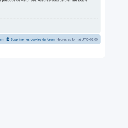
politique de vie privée. Assurez-vous de bien lire tout le
rum
Supprimer les cookies du forum
Heures au format
UTC+02:00