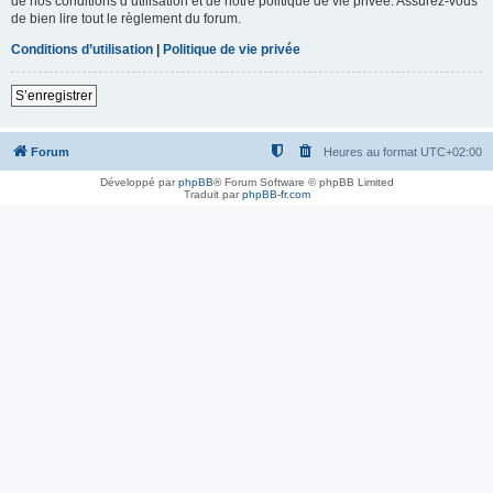
de nos conditions d’utilisation et de notre politique de vie privée. Assurez-vous
de bien lire tout le règlement du forum.
Conditions d’utilisation
|
Politique de vie privée
S’enregistrer
Forum
Heures au format
UTC+02:00
Développé par
phpBB
® Forum Software © phpBB Limited
Traduit par
phpBB-fr.com