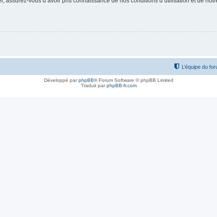
 assurez-vous d’avoir pris connaissance de nos conditions d’utilisation et de notre 
L’équipe du fo
Développé par
phpBB
® Forum Software © phpBB Limited
Traduit par
phpBB-fr.com