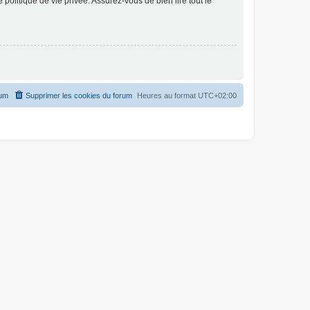
politique de vie privée. Assurez-vous de bien lire tout le
rum
Supprimer les cookies du forum
Heures au format
UTC+02:00