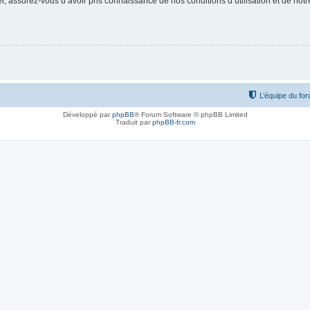
 assurez-vous d’avoir pris connaissance de nos conditions d’utilisation et de notre 
L’équipe du fo
Développé par
phpBB
® Forum Software © phpBB Limited
Traduit par
phpBB-fr.com