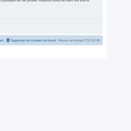
politique de vie privée. Assurez-vous de bien lire tout le
rum
Supprimer les cookies du forum
Heures au format
UTC+02:00