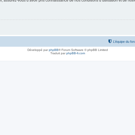
 assurez-vous d’avoir pris connaissance de nos conditions d’utilisation et de notre 
L’équipe du fo
Développé par
phpBB
® Forum Software © phpBB Limited
Traduit par
phpBB-fr.com