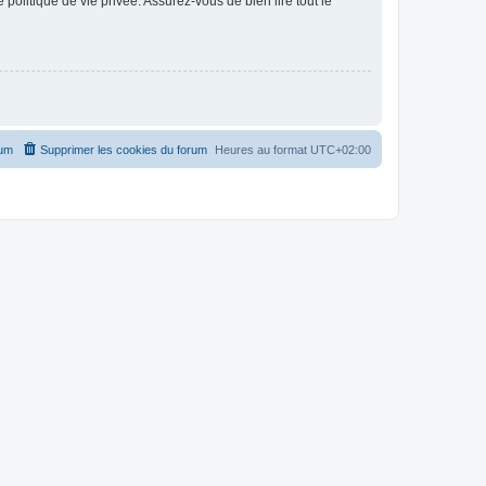
politique de vie privée. Assurez-vous de bien lire tout le
rum
Supprimer les cookies du forum
Heures au format
UTC+02:00