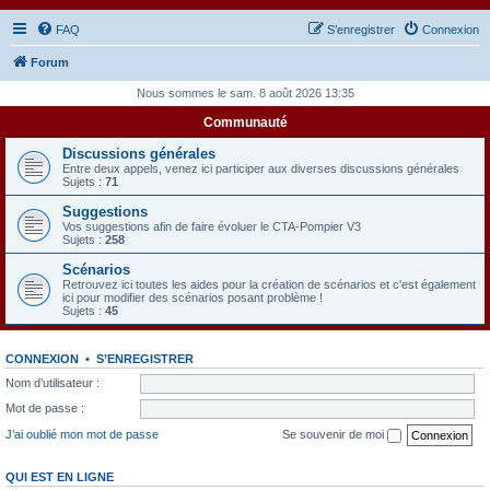
FAQ
S’enregistrer
Connexion
Forum
Nous sommes le sam. 8 août 2026 13:35
Communauté
Discussions générales
Entre deux appels, venez ici participer aux diverses discussions générales
Sujets :
71
Suggestions
Vos suggestions afin de faire évoluer le CTA-Pompier V3
Sujets :
258
Scénarios
Retrouvez ici toutes les aides pour la création de scénarios et c'est également
ici pour modifier des scénarios posant problème !
Sujets :
45
CONNEXION
•
S’ENREGISTRER
Nom d’utilisateur :
Mot de passe :
J’ai oublié mon mot de passe
Se souvenir de moi
QUI EST EN LIGNE