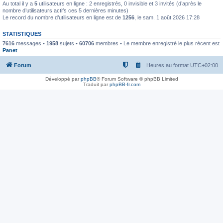
Au total il y a
5
utilisateurs en ligne : 2 enregistrés, 0 invisible et 3 invités (d’après le
nombre d’utilisateurs actifs ces 5 dernières minutes)
Le record du nombre d’utilisateurs en ligne est de
1256
, le sam. 1 août 2026 17:28
STATISTIQUES
7616
messages •
1958
sujets •
60706
membres • Le membre enregistré le plus récent est
Panet
.
Forum
Heures au format
UTC+02:00
Développé par
phpBB
® Forum Software © phpBB Limited
Traduit par
phpBB-fr.com