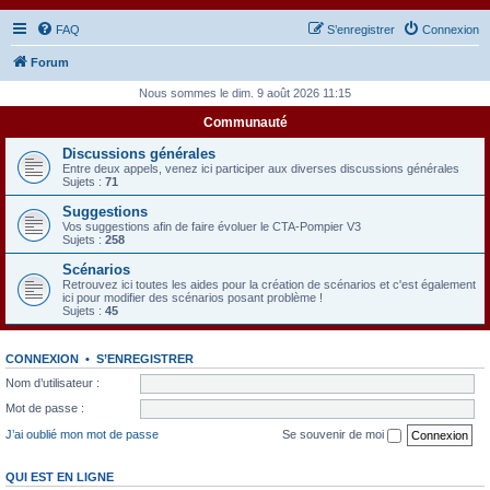
FAQ
S’enregistrer
Connexion
Forum
Nous sommes le dim. 9 août 2026 11:15
Communauté
Discussions générales
Entre deux appels, venez ici participer aux diverses discussions générales
Sujets :
71
Suggestions
Vos suggestions afin de faire évoluer le CTA-Pompier V3
Sujets :
258
Scénarios
Retrouvez ici toutes les aides pour la création de scénarios et c'est également
ici pour modifier des scénarios posant problème !
Sujets :
45
CONNEXION
•
S’ENREGISTRER
Nom d’utilisateur :
Mot de passe :
J’ai oublié mon mot de passe
Se souvenir de moi
QUI EST EN LIGNE