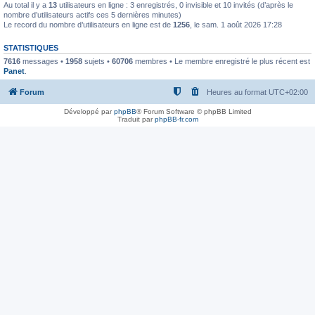
Au total il y a
13
utilisateurs en ligne : 3 enregistrés, 0 invisible et 10 invités (d’après le
nombre d’utilisateurs actifs ces 5 dernières minutes)
Le record du nombre d’utilisateurs en ligne est de
1256
, le sam. 1 août 2026 17:28
STATISTIQUES
7616
messages •
1958
sujets •
60706
membres • Le membre enregistré le plus récent est
Panet
.
Forum
Heures au format
UTC+02:00
Développé par
phpBB
® Forum Software © phpBB Limited
Traduit par
phpBB-fr.com