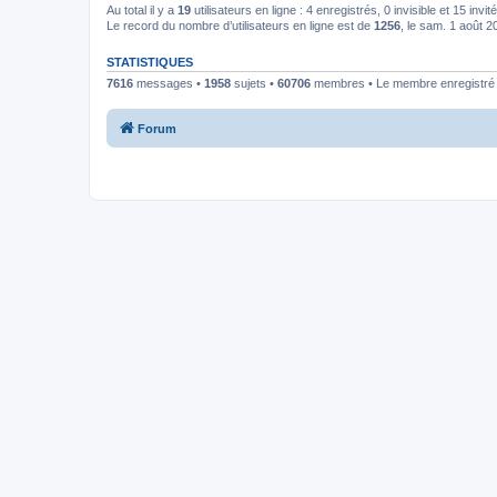
Au total il y a
19
utilisateurs en ligne : 4 enregistrés, 0 invisible et 15 inv
Le record du nombre d’utilisateurs en ligne est de
1256
, le sam. 1 août 
STATISTIQUES
7616
messages •
1958
sujets •
60706
membres • Le membre enregistré l
Forum