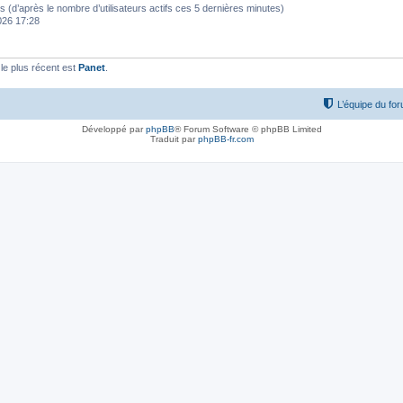
ités (d’après le nombre d’utilisateurs actifs ces 5 dernières minutes)
2026 17:28
e plus récent est
Panet
.
L’équipe du fo
Développé par
phpBB
® Forum Software © phpBB Limited
Traduit par
phpBB-fr.com