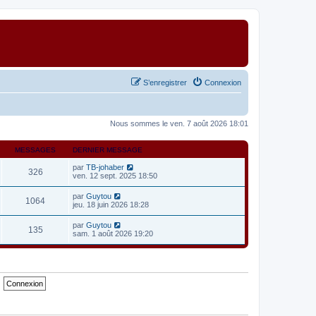
S’enregistrer
Connexion
Nous sommes le ven. 7 août 2026 18:01
MESSAGES
DERNIER MESSAGE
V
par
TB-johaber
326
o
ven. 12 sept. 2025 18:50
i
r
V
par
Guytou
1064
l
o
jeu. 18 juin 2026 18:28
e
i
d
r
V
par
Guytou
e
135
l
o
sam. 1 août 2026 19:20
r
e
i
n
d
r
i
e
l
e
r
e
r
n
d
m
i
e
e
e
r
s
r
n
s
m
i
a
e