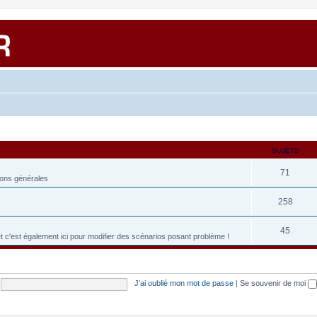
SUJETS
71
ions générales
258
45
et c'est également ici pour modifier des scénarios posant problème !
J’ai oublié mon mot de passe
|
Se souvenir de moi