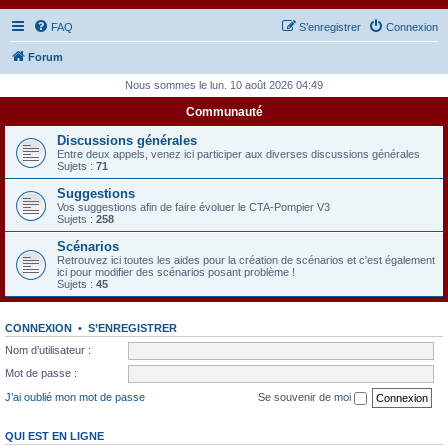
FAQ
S’enregistrer
Connexion
Forum
Nous sommes le lun. 10 août 2026 04:49
Communauté
Discussions générales
Entre deux appels, venez ici participer aux diverses discussions générales
Sujets :
71
Suggestions
Vos suggestions afin de faire évoluer le CTA-Pompier V3
Sujets :
258
Scénarios
Retrouvez ici toutes les aides pour la création de scénarios et c'est également
ici pour modifier des scénarios posant problème !
Sujets :
45
CONNEXION
•
S’ENREGISTRER
Nom d’utilisateur :
Mot de passe :
J’ai oublié mon mot de passe
Se souvenir de moi
QUI EST EN LIGNE