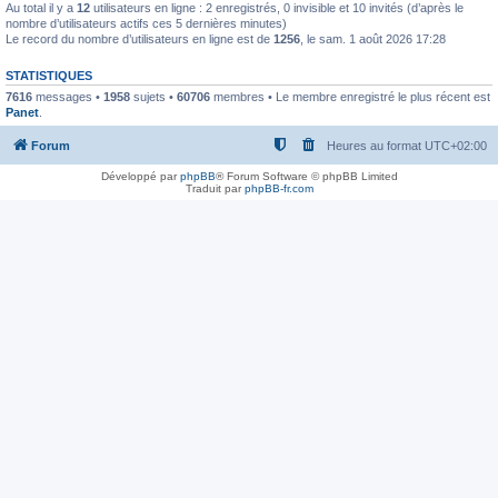
Au total il y a
12
utilisateurs en ligne : 2 enregistrés, 0 invisible et 10 invités (d’après le
nombre d’utilisateurs actifs ces 5 dernières minutes)
Le record du nombre d’utilisateurs en ligne est de
1256
, le sam. 1 août 2026 17:28
STATISTIQUES
7616
messages •
1958
sujets •
60706
membres • Le membre enregistré le plus récent est
Panet
.
Forum
Heures au format
UTC+02:00
Développé par
phpBB
® Forum Software © phpBB Limited
Traduit par
phpBB-fr.com