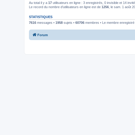
Au total il y a
17
utilisateurs en ligne : 3 enregistrés, 0 invisible et 14 inv
Le record du nombre d’utilisateurs en ligne est de
1256
, le sam. 1 août 
STATISTIQUES
7616
messages •
1958
sujets •
60706
membres • Le membre enregistré l
Forum