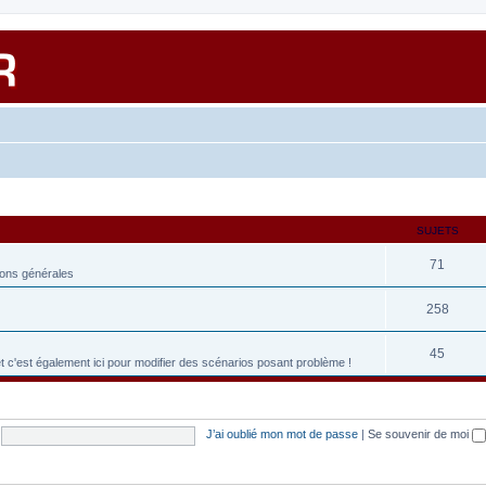
SUJETS
71
ions générales
258
45
et c'est également ici pour modifier des scénarios posant problème !
J’ai oublié mon mot de passe
|
Se souvenir de moi