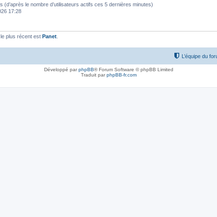
ités (d’après le nombre d’utilisateurs actifs ces 5 dernières minutes)
2026 17:28
e plus récent est
Panet
.
L’équipe du fo
Développé par
phpBB
® Forum Software © phpBB Limited
Traduit par
phpBB-fr.com