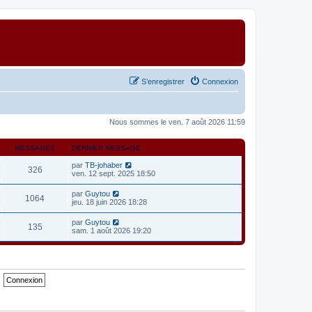
S’enregistrer
Connexion
Nous sommes le ven. 7 août 2026 11:59
MESSAGES
DERNIER MESSAGE
V
par
TB-johaber
326
o
ven. 12 sept. 2025 18:50
i
r
V
par
Guytou
1064
l
o
jeu. 18 juin 2026 18:28
e
i
d
r
V
par
Guytou
e
135
l
o
sam. 1 août 2026 19:20
r
e
i
n
d
r
i
e
l
e
r
e
r
n
d
m
i
e
e
e
r
s
r
n
s
m
i
a
e