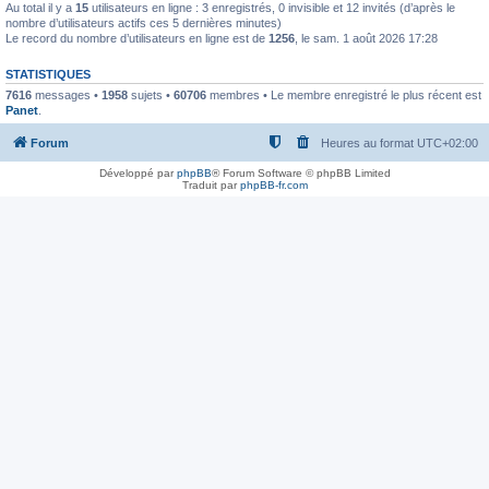
Au total il y a
15
utilisateurs en ligne : 3 enregistrés, 0 invisible et 12 invités (d’après le
nombre d’utilisateurs actifs ces 5 dernières minutes)
Le record du nombre d’utilisateurs en ligne est de
1256
, le sam. 1 août 2026 17:28
STATISTIQUES
7616
messages •
1958
sujets •
60706
membres • Le membre enregistré le plus récent est
Panet
.
Forum
Heures au format
UTC+02:00
Développé par
phpBB
® Forum Software © phpBB Limited
Traduit par
phpBB-fr.com