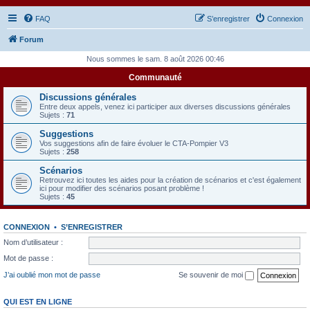
FAQ
S’enregistrer
Connexion
Forum
Nous sommes le sam. 8 août 2026 00:46
Communauté
Discussions générales
Entre deux appels, venez ici participer aux diverses discussions générales
Sujets :
71
Suggestions
Vos suggestions afin de faire évoluer le CTA-Pompier V3
Sujets :
258
Scénarios
Retrouvez ici toutes les aides pour la création de scénarios et c'est également
ici pour modifier des scénarios posant problème !
Sujets :
45
CONNEXION
•
S’ENREGISTRER
Nom d’utilisateur :
Mot de passe :
J’ai oublié mon mot de passe
Se souvenir de moi
QUI EST EN LIGNE