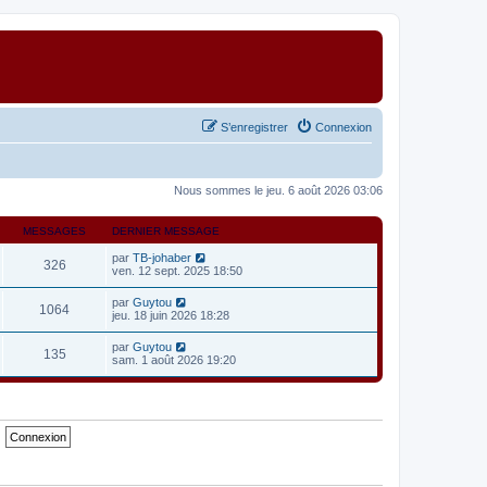
S’enregistrer
Connexion
Nous sommes le jeu. 6 août 2026 03:06
MESSAGES
DERNIER MESSAGE
V
par
TB-johaber
326
o
ven. 12 sept. 2025 18:50
i
r
V
par
Guytou
1064
l
o
jeu. 18 juin 2026 18:28
e
i
d
r
V
par
Guytou
e
135
l
o
sam. 1 août 2026 19:20
r
e
i
n
d
r
i
e
l
e
r
e
r
n
d
m
i
e
e
e
r
s
r
n
s
m
i
a
e