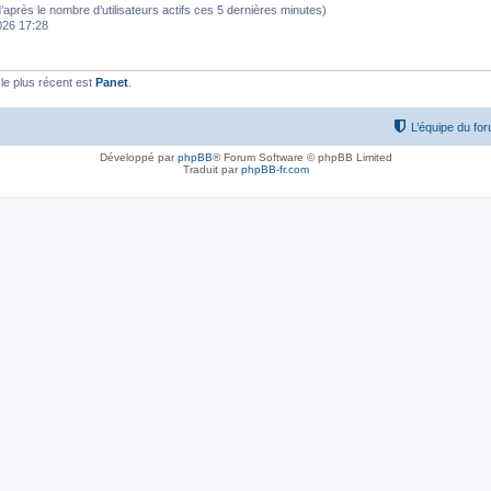
 (d’après le nombre d’utilisateurs actifs ces 5 dernières minutes)
2026 17:28
e plus récent est
Panet
.
L’équipe du fo
Développé par
phpBB
® Forum Software © phpBB Limited
Traduit par
phpBB-fr.com