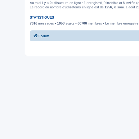
Au total il y a
9
utilisateurs en ligne : 1 enregistré, 0 invisible et 8 invités
Le record du nombre d’utilisateurs en ligne est de
1256
, le sam. 1 août 
STATISTIQUES
7616
messages •
1958
sujets •
60706
membres • Le membre enregistré l
Forum