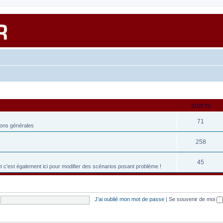
SUJETS
71
ions générales
258
45
et c'est également ici pour modifier des scénarios posant problème !
J’ai oublié mon mot de passe
|
Se souvenir de moi