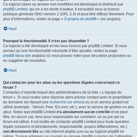
Ce logiciel (dans sa version non modifiée) est développé et distribué par
phpBB Limited
, qui en a les droits d’auteur. Il est publié sous la licence
publique générale GNU version 2 (GPL-2.0) et peut être diffusé librement. Pour
plus d’informations, visitez la page «
À propos de phpBB
» (en anglais).
Haut
Pourquoi la fonctionnalité X n’est pas disponible ?
Ce logiciel a été développé et mis sous licence par phpBB Limited. Si vous
pensez qu’une fonctionnalité nécessite d’être ajoutée, visitez la page
phpBB Ideas
(en anglais) où vous pouvez voter pour des idées proposées ou
en suggérer de nouvelles.
Haut
Qui contacter pour les abus ou les questions légales concernant ce
forum ?
Contactez n’importe lequel des administrateurs de la liste « L’équipe du
forum ». Si vous restez sans réponse alors prenez contact avec le propriétaire
du domaine (en faisant une
recherche sur whois
) ou si un service gratuit est
utilisé (exemple : Yahoo!, Free, f2s.com, etc.), avec le service de gestion ou des
abus. Notez que phpBB Limited
n’a absolument aucun contrôle
et ne peut
être, en aucun cas, tenu pour responsable sur
comment
,
où
ou
par qui
ce
forum est utilisé. Il est inutile de contacter phpBB Limited pour toute question
légale (cessions et désistements, responsabilité, propos diffamatoires, etc.)
non directement liée
au site Internet phpbb.com ou au logiciel phpBB lui-
même. Si vous adressez un courriel au groupe phpBB à propos de l’utilisation