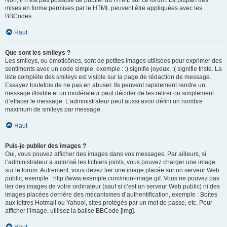
Non, il n’est pas possible de publier du HTML sur ce forum. La plupart des
mises en forme permises par le HTML peuvent être appliquées avec les
BBCodes.
Haut
Que sont les smileys ?
Les smileys, ou émoticônes, sont de petites images utilisées pour exprimer des
sentiments avec un code simple, exemple : :) signifie joyeux, :( signifie triste. La
liste complète des smileys est visible sur la page de rédaction de message.
Essayez toutefois de ne pas en abuser. Ils peuvent rapidement rendre un
message illisible et un modérateur peut décider de les retirer ou simplement
d’effacer le message. L’administrateur peut aussi avoir défini un nombre
maximum de smileys par message.
Haut
Puis-je publier des images ?
Oui, vous pouvez afficher des images dans vos messages. Par ailleurs, si
l’administrateur a autorisé les fichiers joints, vous pouvez charger une image
sur le forum. Autrement, vous devez lier une image placée sur un serveur Web
public, exemple : http://www.exemple.com/mon-image.gif. Vous ne pouvez pas
lier des images de votre ordinateur (sauf si c’est un serveur Web public) ni des
images placées derrière des mécanismes d’authentification, exemple : Boîtes
aux lettres Hotmail ou Yahoo!, sites protégés par un mot de passe, etc. Pour
afficher l’image, utilisez la balise BBCode [img].