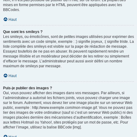
Non, il n’est pas possible de publier du HTML sur ce forum. La plupart des
mises en forme permises par le HTML peuvent être appliquées avec les
BBCodes.
Haut
Que sont les smileys ?
Les smileys, ou émoticônes, sont de petites images utilisées pour exprimer des
sentiments avec un code simple, exemple : :) signifie joyeux, :( signifie triste. La
liste complète des smileys est visible sur la page de rédaction de message.
Essayez toutefois de ne pas en abuser. Ils peuvent rapidement rendre un
message illisible et un modérateur peut décider de les retirer ou simplement
d’effacer le message. L’administrateur peut aussi avoir défini un nombre
maximum de smileys par message.
Haut
Puis-je publier des images ?
Oui, vous pouvez afficher des images dans vos messages. Par ailleurs, si
l’administrateur a autorisé les fichiers joints, vous pouvez charger une image
sur le forum. Autrement, vous devez lier une image placée sur un serveur Web
public, exemple : http://www.exemple.com/mon-image.gif. Vous ne pouvez pas
lier des images de votre ordinateur (sauf si c’est un serveur Web public) ni des
images placées derrière des mécanismes d’authentification, exemple : Boîtes
aux lettres Hotmail ou Yahoo!, sites protégés par un mot de passe, etc. Pour
afficher l’image, utilisez la balise BBCode [img].