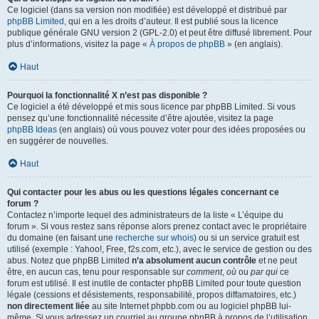
Ce logiciel (dans sa version non modifiée) est développé et distribué par
phpBB Limited
, qui en a les droits d’auteur. Il est publié sous la licence
publique générale GNU version 2 (GPL-2.0) et peut être diffusé librement. Pour
plus d’informations, visitez la page «
À propos de phpBB
» (en anglais).
Haut
Pourquoi la fonctionnalité X n’est pas disponible ?
Ce logiciel a été développé et mis sous licence par phpBB Limited. Si vous
pensez qu’une fonctionnalité nécessite d’être ajoutée, visitez la page
phpBB Ideas
(en anglais) où vous pouvez voter pour des idées proposées ou
en suggérer de nouvelles.
Haut
Qui contacter pour les abus ou les questions légales concernant ce
forum ?
Contactez n’importe lequel des administrateurs de la liste « L’équipe du
forum ». Si vous restez sans réponse alors prenez contact avec le propriétaire
du domaine (en faisant une
recherche sur whois
) ou si un service gratuit est
utilisé (exemple : Yahoo!, Free, f2s.com, etc.), avec le service de gestion ou des
abus. Notez que phpBB Limited
n’a absolument aucun contrôle
et ne peut
être, en aucun cas, tenu pour responsable sur
comment
,
où
ou
par qui
ce
forum est utilisé. Il est inutile de contacter phpBB Limited pour toute question
légale (cessions et désistements, responsabilité, propos diffamatoires, etc.)
non directement liée
au site Internet phpbb.com ou au logiciel phpBB lui-
même. Si vous adressez un courriel au groupe phpBB à propos de l’utilisation