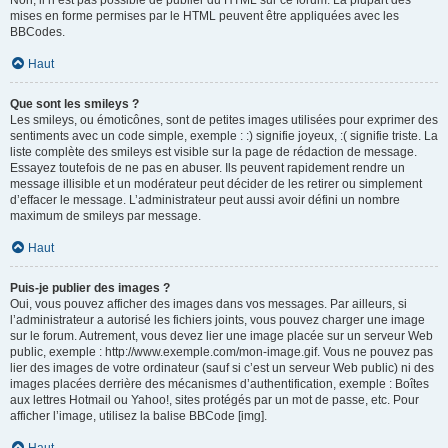
Non, il n’est pas possible de publier du HTML sur ce forum. La plupart des
mises en forme permises par le HTML peuvent être appliquées avec les
BBCodes.
Haut
Que sont les smileys ?
Les smileys, ou émoticônes, sont de petites images utilisées pour exprimer des
sentiments avec un code simple, exemple : :) signifie joyeux, :( signifie triste. La
liste complète des smileys est visible sur la page de rédaction de message.
Essayez toutefois de ne pas en abuser. Ils peuvent rapidement rendre un
message illisible et un modérateur peut décider de les retirer ou simplement
d’effacer le message. L’administrateur peut aussi avoir défini un nombre
maximum de smileys par message.
Haut
Puis-je publier des images ?
Oui, vous pouvez afficher des images dans vos messages. Par ailleurs, si
l’administrateur a autorisé les fichiers joints, vous pouvez charger une image
sur le forum. Autrement, vous devez lier une image placée sur un serveur Web
public, exemple : http://www.exemple.com/mon-image.gif. Vous ne pouvez pas
lier des images de votre ordinateur (sauf si c’est un serveur Web public) ni des
images placées derrière des mécanismes d’authentification, exemple : Boîtes
aux lettres Hotmail ou Yahoo!, sites protégés par un mot de passe, etc. Pour
afficher l’image, utilisez la balise BBCode [img].