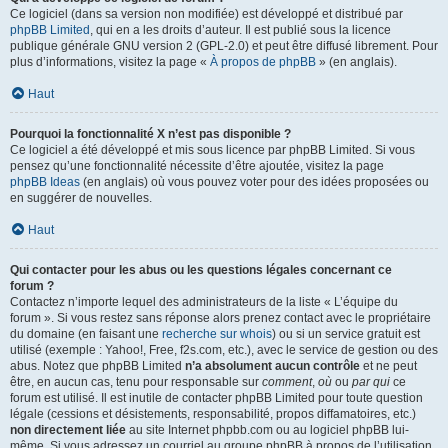
Ce logiciel (dans sa version non modifiée) est développé et distribué par
phpBB Limited
, qui en a les droits d’auteur. Il est publié sous la licence
publique générale GNU version 2 (GPL-2.0) et peut être diffusé librement. Pour
plus d’informations, visitez la page «
À propos de phpBB
» (en anglais).
Haut
Pourquoi la fonctionnalité X n’est pas disponible ?
Ce logiciel a été développé et mis sous licence par phpBB Limited. Si vous
pensez qu’une fonctionnalité nécessite d’être ajoutée, visitez la page
phpBB Ideas
(en anglais) où vous pouvez voter pour des idées proposées ou
en suggérer de nouvelles.
Haut
Qui contacter pour les abus ou les questions légales concernant ce
forum ?
Contactez n’importe lequel des administrateurs de la liste « L’équipe du
forum ». Si vous restez sans réponse alors prenez contact avec le propriétaire
du domaine (en faisant une
recherche sur whois
) ou si un service gratuit est
utilisé (exemple : Yahoo!, Free, f2s.com, etc.), avec le service de gestion ou des
abus. Notez que phpBB Limited
n’a absolument aucun contrôle
et ne peut
être, en aucun cas, tenu pour responsable sur
comment
,
où
ou
par qui
ce
forum est utilisé. Il est inutile de contacter phpBB Limited pour toute question
légale (cessions et désistements, responsabilité, propos diffamatoires, etc.)
non directement liée
au site Internet phpbb.com ou au logiciel phpBB lui-
même. Si vous adressez un courriel au groupe phpBB à propos de l’utilisation