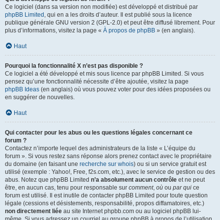
Ce logiciel (dans sa version non modifiée) est développé et distribué par
phpBB Limited
, qui en a les droits d’auteur. Il est publié sous la licence
publique générale GNU version 2 (GPL-2.0) et peut être diffusé librement. Pour
plus d’informations, visitez la page «
À propos de phpBB
» (en anglais).
Haut
Pourquoi la fonctionnalité X n’est pas disponible ?
Ce logiciel a été développé et mis sous licence par phpBB Limited. Si vous
pensez qu’une fonctionnalité nécessite d’être ajoutée, visitez la page
phpBB Ideas
(en anglais) où vous pouvez voter pour des idées proposées ou
en suggérer de nouvelles.
Haut
Qui contacter pour les abus ou les questions légales concernant ce
forum ?
Contactez n’importe lequel des administrateurs de la liste « L’équipe du
forum ». Si vous restez sans réponse alors prenez contact avec le propriétaire
du domaine (en faisant une
recherche sur whois
) ou si un service gratuit est
utilisé (exemple : Yahoo!, Free, f2s.com, etc.), avec le service de gestion ou des
abus. Notez que phpBB Limited
n’a absolument aucun contrôle
et ne peut
être, en aucun cas, tenu pour responsable sur
comment
,
où
ou
par qui
ce
forum est utilisé. Il est inutile de contacter phpBB Limited pour toute question
légale (cessions et désistements, responsabilité, propos diffamatoires, etc.)
non directement liée
au site Internet phpbb.com ou au logiciel phpBB lui-
même. Si vous adressez un courriel au groupe phpBB à propos de l’utilisation