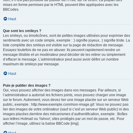
Non, il n’est pas possible de publier du HTML sur ce forum. La plupart des
mises en forme permises par le HTML peuvent être appliquées avec les
BBCodes.
Haut
Que sont les smileys ?
Les smileys, ou émoticônes, sont de petites images utilisées pour exprimer des
sentiments avec un code simple, exemple : :) signifie joyeux, :( signifie triste. La
liste complète des smileys est visible sur la page de rédaction de message.
Essayez toutefois de ne pas en abuser. Ils peuvent rapidement rendre un
message illisible et un modérateur peut décider de les retirer ou simplement
d’effacer le message. L’administrateur peut aussi avoir défini un nombre
maximum de smileys par message.
Haut
Puis-je publier des images ?
Oui, vous pouvez afficher des images dans vos messages. Par ailleurs, si
l’administrateur a autorisé les fichiers joints, vous pouvez charger une image
sur le forum. Autrement, vous devez lier une image placée sur un serveur Web
public, exemple : http://www.exemple.com/mon-image.gif. Vous ne pouvez pas
lier des images de votre ordinateur (sauf si c’est un serveur Web public) ni des
images placées derrière des mécanismes d’authentification, exemple : Boîtes
aux lettres Hotmail ou Yahoo!, sites protégés par un mot de passe, etc. Pour
afficher l’image, utilisez la balise BBCode [img].