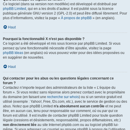
Ce logiciel (dans sa version non modifiée) est développé et distribué par
phpBB Limited
, qui en a les droits d’auteur. Il est publié sous la licence
publique générale GNU version 2 (GPL-2.0) et peut être diffusé librement. Pour
plus d’informations, visitez la page «
À propos de phpBB
» (en anglais).
Haut
Pourquoi la fonctionnalité X n’est pas disponible ?
Ce logiciel a été développé et mis sous licence par phpBB Limited. Si vous
pensez qu’une fonctionnalité nécessite d’être ajoutée, visitez la page
phpBB Ideas
(en anglais) où vous pouvez voter pour des idées proposées ou
en suggérer de nouvelles.
Haut
Qui contacter pour les abus ou les questions légales concernant ce
forum ?
Contactez n’importe lequel des administrateurs de la liste « L’équipe du
forum ». Si vous restez sans réponse alors prenez contact avec le propriétaire
du domaine (en faisant une
recherche sur whois
) ou si un service gratuit est
utilisé (exemple : Yahoo!, Free, f2s.com, etc.), avec le service de gestion ou des
abus. Notez que phpBB Limited
n’a absolument aucun contrôle
et ne peut
être, en aucun cas, tenu pour responsable sur
comment
,
où
ou
par qui
ce
forum est utilisé. Il est inutile de contacter phpBB Limited pour toute question
légale (cessions et désistements, responsabilité, propos diffamatoires, etc.)
non directement liée
au site Internet phpbb.com ou au logiciel phpBB lui-
même. Si vous adressez un courriel au groupe phpBB à propos de l’utilisation