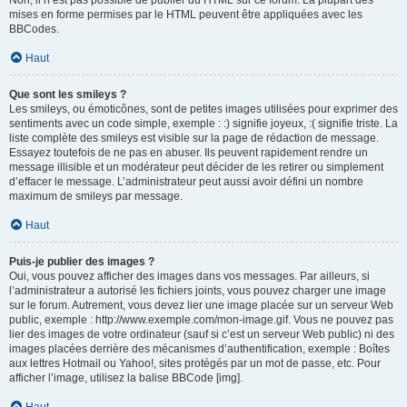
Non, il n’est pas possible de publier du HTML sur ce forum. La plupart des
mises en forme permises par le HTML peuvent être appliquées avec les
BBCodes.
Haut
Que sont les smileys ?
Les smileys, ou émoticônes, sont de petites images utilisées pour exprimer des
sentiments avec un code simple, exemple : :) signifie joyeux, :( signifie triste. La
liste complète des smileys est visible sur la page de rédaction de message.
Essayez toutefois de ne pas en abuser. Ils peuvent rapidement rendre un
message illisible et un modérateur peut décider de les retirer ou simplement
d’effacer le message. L’administrateur peut aussi avoir défini un nombre
maximum de smileys par message.
Haut
Puis-je publier des images ?
Oui, vous pouvez afficher des images dans vos messages. Par ailleurs, si
l’administrateur a autorisé les fichiers joints, vous pouvez charger une image
sur le forum. Autrement, vous devez lier une image placée sur un serveur Web
public, exemple : http://www.exemple.com/mon-image.gif. Vous ne pouvez pas
lier des images de votre ordinateur (sauf si c’est un serveur Web public) ni des
images placées derrière des mécanismes d’authentification, exemple : Boîtes
aux lettres Hotmail ou Yahoo!, sites protégés par un mot de passe, etc. Pour
afficher l’image, utilisez la balise BBCode [img].