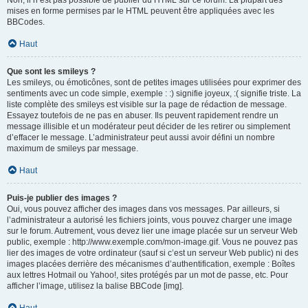
Non, il n’est pas possible de publier du HTML sur ce forum. La plupart des
mises en forme permises par le HTML peuvent être appliquées avec les
BBCodes.
Haut
Que sont les smileys ?
Les smileys, ou émoticônes, sont de petites images utilisées pour exprimer des
sentiments avec un code simple, exemple : :) signifie joyeux, :( signifie triste. La
liste complète des smileys est visible sur la page de rédaction de message.
Essayez toutefois de ne pas en abuser. Ils peuvent rapidement rendre un
message illisible et un modérateur peut décider de les retirer ou simplement
d’effacer le message. L’administrateur peut aussi avoir défini un nombre
maximum de smileys par message.
Haut
Puis-je publier des images ?
Oui, vous pouvez afficher des images dans vos messages. Par ailleurs, si
l’administrateur a autorisé les fichiers joints, vous pouvez charger une image
sur le forum. Autrement, vous devez lier une image placée sur un serveur Web
public, exemple : http://www.exemple.com/mon-image.gif. Vous ne pouvez pas
lier des images de votre ordinateur (sauf si c’est un serveur Web public) ni des
images placées derrière des mécanismes d’authentification, exemple : Boîtes
aux lettres Hotmail ou Yahoo!, sites protégés par un mot de passe, etc. Pour
afficher l’image, utilisez la balise BBCode [img].