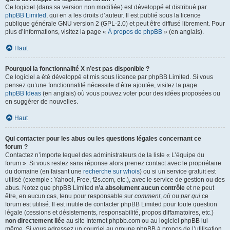
Ce logiciel (dans sa version non modifiée) est développé et distribué par
phpBB Limited
, qui en a les droits d’auteur. Il est publié sous la licence
publique générale GNU version 2 (GPL-2.0) et peut être diffusé librement. Pour
plus d’informations, visitez la page «
À propos de phpBB
» (en anglais).
Haut
Pourquoi la fonctionnalité X n’est pas disponible ?
Ce logiciel a été développé et mis sous licence par phpBB Limited. Si vous
pensez qu’une fonctionnalité nécessite d’être ajoutée, visitez la page
phpBB Ideas
(en anglais) où vous pouvez voter pour des idées proposées ou
en suggérer de nouvelles.
Haut
Qui contacter pour les abus ou les questions légales concernant ce
forum ?
Contactez n’importe lequel des administrateurs de la liste « L’équipe du
forum ». Si vous restez sans réponse alors prenez contact avec le propriétaire
du domaine (en faisant une
recherche sur whois
) ou si un service gratuit est
utilisé (exemple : Yahoo!, Free, f2s.com, etc.), avec le service de gestion ou des
abus. Notez que phpBB Limited
n’a absolument aucun contrôle
et ne peut
être, en aucun cas, tenu pour responsable sur
comment
,
où
ou
par qui
ce
forum est utilisé. Il est inutile de contacter phpBB Limited pour toute question
légale (cessions et désistements, responsabilité, propos diffamatoires, etc.)
non directement liée
au site Internet phpbb.com ou au logiciel phpBB lui-
même. Si vous adressez un courriel au groupe phpBB à propos de l’utilisation