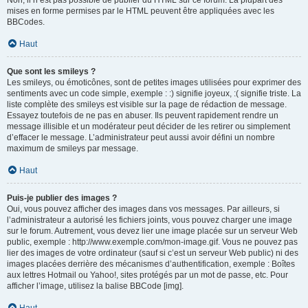
Non, il n’est pas possible de publier du HTML sur ce forum. La plupart des
mises en forme permises par le HTML peuvent être appliquées avec les
BBCodes.
Haut
Que sont les smileys ?
Les smileys, ou émoticônes, sont de petites images utilisées pour exprimer des
sentiments avec un code simple, exemple : :) signifie joyeux, :( signifie triste. La
liste complète des smileys est visible sur la page de rédaction de message.
Essayez toutefois de ne pas en abuser. Ils peuvent rapidement rendre un
message illisible et un modérateur peut décider de les retirer ou simplement
d’effacer le message. L’administrateur peut aussi avoir défini un nombre
maximum de smileys par message.
Haut
Puis-je publier des images ?
Oui, vous pouvez afficher des images dans vos messages. Par ailleurs, si
l’administrateur a autorisé les fichiers joints, vous pouvez charger une image
sur le forum. Autrement, vous devez lier une image placée sur un serveur Web
public, exemple : http://www.exemple.com/mon-image.gif. Vous ne pouvez pas
lier des images de votre ordinateur (sauf si c’est un serveur Web public) ni des
images placées derrière des mécanismes d’authentification, exemple : Boîtes
aux lettres Hotmail ou Yahoo!, sites protégés par un mot de passe, etc. Pour
afficher l’image, utilisez la balise BBCode [img].