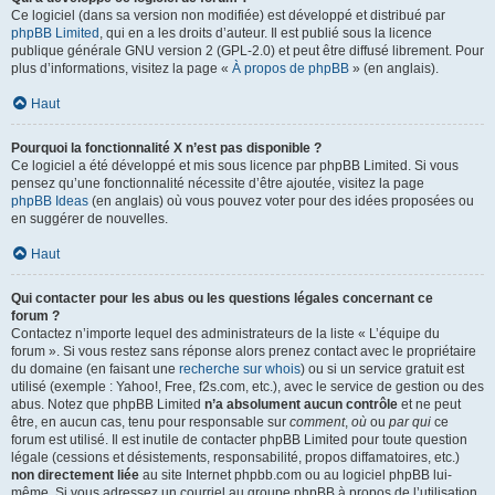
Ce logiciel (dans sa version non modifiée) est développé et distribué par
phpBB Limited
, qui en a les droits d’auteur. Il est publié sous la licence
publique générale GNU version 2 (GPL-2.0) et peut être diffusé librement. Pour
plus d’informations, visitez la page «
À propos de phpBB
» (en anglais).
Haut
Pourquoi la fonctionnalité X n’est pas disponible ?
Ce logiciel a été développé et mis sous licence par phpBB Limited. Si vous
pensez qu’une fonctionnalité nécessite d’être ajoutée, visitez la page
phpBB Ideas
(en anglais) où vous pouvez voter pour des idées proposées ou
en suggérer de nouvelles.
Haut
Qui contacter pour les abus ou les questions légales concernant ce
forum ?
Contactez n’importe lequel des administrateurs de la liste « L’équipe du
forum ». Si vous restez sans réponse alors prenez contact avec le propriétaire
du domaine (en faisant une
recherche sur whois
) ou si un service gratuit est
utilisé (exemple : Yahoo!, Free, f2s.com, etc.), avec le service de gestion ou des
abus. Notez que phpBB Limited
n’a absolument aucun contrôle
et ne peut
être, en aucun cas, tenu pour responsable sur
comment
,
où
ou
par qui
ce
forum est utilisé. Il est inutile de contacter phpBB Limited pour toute question
légale (cessions et désistements, responsabilité, propos diffamatoires, etc.)
non directement liée
au site Internet phpbb.com ou au logiciel phpBB lui-
même. Si vous adressez un courriel au groupe phpBB à propos de l’utilisation