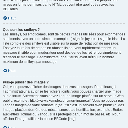
Non, il n’est pas possible de publier du HTML sur ce forum. La plupart des
mises en forme permises par le HTML peuvent être appliquées avec les
BBCodes.
Haut
Que sont les smileys ?
Les smileys, ou émoticônes, sont de petites images utilisées pour exprimer des
sentiments avec un code simple, exemple : :) signifie joyeux, :( signifie triste. La
liste complète des smileys est visible sur la page de rédaction de message.
Essayez toutefois de ne pas en abuser. Ils peuvent rapidement rendre un
message illisible et un modérateur peut décider de les retirer ou simplement
d’effacer le message. L’administrateur peut aussi avoir défini un nombre
maximum de smileys par message.
Haut
Puis-je publier des images ?
Oui, vous pouvez afficher des images dans vos messages. Par ailleurs, si
l’administrateur a autorisé les fichiers joints, vous pouvez charger une image
sur le forum. Autrement, vous devez lier une image placée sur un serveur Web
public, exemple : http://www.exemple.com/mon-image.gif. Vous ne pouvez pas
lier des images de votre ordinateur (sauf si c’est un serveur Web public) ni des
images placées derrière des mécanismes d’authentification, exemple : Boîtes
aux lettres Hotmail ou Yahoo!, sites protégés par un mot de passe, etc. Pour
afficher l’image, utilisez la balise BBCode [img].