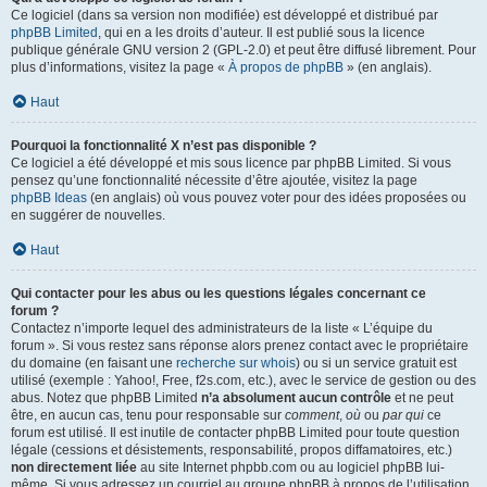
Ce logiciel (dans sa version non modifiée) est développé et distribué par
phpBB Limited
, qui en a les droits d’auteur. Il est publié sous la licence
publique générale GNU version 2 (GPL-2.0) et peut être diffusé librement. Pour
plus d’informations, visitez la page «
À propos de phpBB
» (en anglais).
Haut
Pourquoi la fonctionnalité X n’est pas disponible ?
Ce logiciel a été développé et mis sous licence par phpBB Limited. Si vous
pensez qu’une fonctionnalité nécessite d’être ajoutée, visitez la page
phpBB Ideas
(en anglais) où vous pouvez voter pour des idées proposées ou
en suggérer de nouvelles.
Haut
Qui contacter pour les abus ou les questions légales concernant ce
forum ?
Contactez n’importe lequel des administrateurs de la liste « L’équipe du
forum ». Si vous restez sans réponse alors prenez contact avec le propriétaire
du domaine (en faisant une
recherche sur whois
) ou si un service gratuit est
utilisé (exemple : Yahoo!, Free, f2s.com, etc.), avec le service de gestion ou des
abus. Notez que phpBB Limited
n’a absolument aucun contrôle
et ne peut
être, en aucun cas, tenu pour responsable sur
comment
,
où
ou
par qui
ce
forum est utilisé. Il est inutile de contacter phpBB Limited pour toute question
légale (cessions et désistements, responsabilité, propos diffamatoires, etc.)
non directement liée
au site Internet phpbb.com ou au logiciel phpBB lui-
même. Si vous adressez un courriel au groupe phpBB à propos de l’utilisation