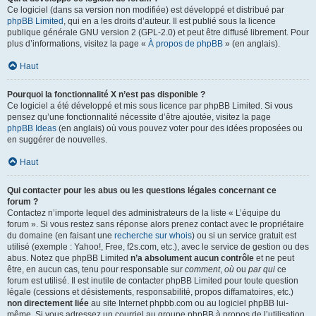
Ce logiciel (dans sa version non modifiée) est développé et distribué par
phpBB Limited
, qui en a les droits d’auteur. Il est publié sous la licence
publique générale GNU version 2 (GPL-2.0) et peut être diffusé librement. Pour
plus d’informations, visitez la page «
À propos de phpBB
» (en anglais).
Haut
Pourquoi la fonctionnalité X n’est pas disponible ?
Ce logiciel a été développé et mis sous licence par phpBB Limited. Si vous
pensez qu’une fonctionnalité nécessite d’être ajoutée, visitez la page
phpBB Ideas
(en anglais) où vous pouvez voter pour des idées proposées ou
en suggérer de nouvelles.
Haut
Qui contacter pour les abus ou les questions légales concernant ce
forum ?
Contactez n’importe lequel des administrateurs de la liste « L’équipe du
forum ». Si vous restez sans réponse alors prenez contact avec le propriétaire
du domaine (en faisant une
recherche sur whois
) ou si un service gratuit est
utilisé (exemple : Yahoo!, Free, f2s.com, etc.), avec le service de gestion ou des
abus. Notez que phpBB Limited
n’a absolument aucun contrôle
et ne peut
être, en aucun cas, tenu pour responsable sur
comment
,
où
ou
par qui
ce
forum est utilisé. Il est inutile de contacter phpBB Limited pour toute question
légale (cessions et désistements, responsabilité, propos diffamatoires, etc.)
non directement liée
au site Internet phpbb.com ou au logiciel phpBB lui-
même. Si vous adressez un courriel au groupe phpBB à propos de l’utilisation