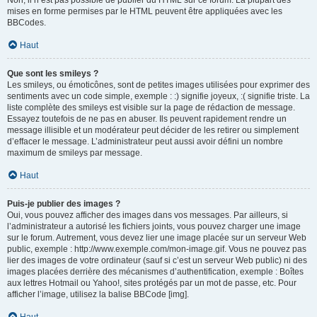
Non, il n’est pas possible de publier du HTML sur ce forum. La plupart des
mises en forme permises par le HTML peuvent être appliquées avec les
BBCodes.
Haut
Que sont les smileys ?
Les smileys, ou émoticônes, sont de petites images utilisées pour exprimer des
sentiments avec un code simple, exemple : :) signifie joyeux, :( signifie triste. La
liste complète des smileys est visible sur la page de rédaction de message.
Essayez toutefois de ne pas en abuser. Ils peuvent rapidement rendre un
message illisible et un modérateur peut décider de les retirer ou simplement
d’effacer le message. L’administrateur peut aussi avoir défini un nombre
maximum de smileys par message.
Haut
Puis-je publier des images ?
Oui, vous pouvez afficher des images dans vos messages. Par ailleurs, si
l’administrateur a autorisé les fichiers joints, vous pouvez charger une image
sur le forum. Autrement, vous devez lier une image placée sur un serveur Web
public, exemple : http://www.exemple.com/mon-image.gif. Vous ne pouvez pas
lier des images de votre ordinateur (sauf si c’est un serveur Web public) ni des
images placées derrière des mécanismes d’authentification, exemple : Boîtes
aux lettres Hotmail ou Yahoo!, sites protégés par un mot de passe, etc. Pour
afficher l’image, utilisez la balise BBCode [img].