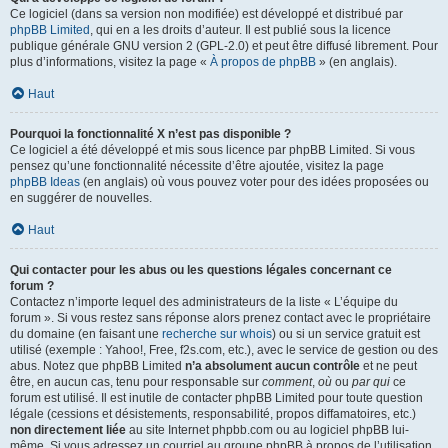
Ce logiciel (dans sa version non modifiée) est développé et distribué par
phpBB Limited
, qui en a les droits d’auteur. Il est publié sous la licence
publique générale GNU version 2 (GPL-2.0) et peut être diffusé librement. Pour
plus d’informations, visitez la page «
À propos de phpBB
» (en anglais).
Haut
Pourquoi la fonctionnalité X n’est pas disponible ?
Ce logiciel a été développé et mis sous licence par phpBB Limited. Si vous
pensez qu’une fonctionnalité nécessite d’être ajoutée, visitez la page
phpBB Ideas
(en anglais) où vous pouvez voter pour des idées proposées ou
en suggérer de nouvelles.
Haut
Qui contacter pour les abus ou les questions légales concernant ce
forum ?
Contactez n’importe lequel des administrateurs de la liste « L’équipe du
forum ». Si vous restez sans réponse alors prenez contact avec le propriétaire
du domaine (en faisant une
recherche sur whois
) ou si un service gratuit est
utilisé (exemple : Yahoo!, Free, f2s.com, etc.), avec le service de gestion ou des
abus. Notez que phpBB Limited
n’a absolument aucun contrôle
et ne peut
être, en aucun cas, tenu pour responsable sur
comment
,
où
ou
par qui
ce
forum est utilisé. Il est inutile de contacter phpBB Limited pour toute question
légale (cessions et désistements, responsabilité, propos diffamatoires, etc.)
non directement liée
au site Internet phpbb.com ou au logiciel phpBB lui-
même. Si vous adressez un courriel au groupe phpBB à propos de l’utilisation