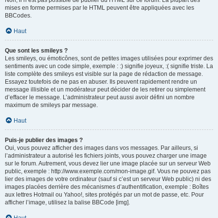
Non, il n’est pas possible de publier du HTML sur ce forum. La plupart des
mises en forme permises par le HTML peuvent être appliquées avec les
BBCodes.
Haut
Que sont les smileys ?
Les smileys, ou émoticônes, sont de petites images utilisées pour exprimer des
sentiments avec un code simple, exemple : :) signifie joyeux, :( signifie triste. La
liste complète des smileys est visible sur la page de rédaction de message.
Essayez toutefois de ne pas en abuser. Ils peuvent rapidement rendre un
message illisible et un modérateur peut décider de les retirer ou simplement
d’effacer le message. L’administrateur peut aussi avoir défini un nombre
maximum de smileys par message.
Haut
Puis-je publier des images ?
Oui, vous pouvez afficher des images dans vos messages. Par ailleurs, si
l’administrateur a autorisé les fichiers joints, vous pouvez charger une image
sur le forum. Autrement, vous devez lier une image placée sur un serveur Web
public, exemple : http://www.exemple.com/mon-image.gif. Vous ne pouvez pas
lier des images de votre ordinateur (sauf si c’est un serveur Web public) ni des
images placées derrière des mécanismes d’authentification, exemple : Boîtes
aux lettres Hotmail ou Yahoo!, sites protégés par un mot de passe, etc. Pour
afficher l’image, utilisez la balise BBCode [img].