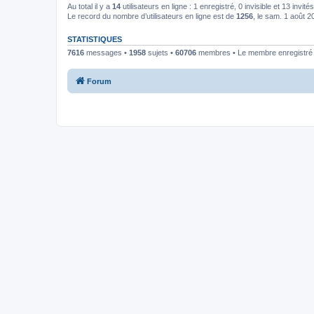
Au total il y a
14
utilisateurs en ligne : 1 enregistré, 0 invisible et 13 invi
Le record du nombre d’utilisateurs en ligne est de
1256
, le sam. 1 août 
STATISTIQUES
7616
messages •
1958
sujets •
60706
membres • Le membre enregistré l
Forum