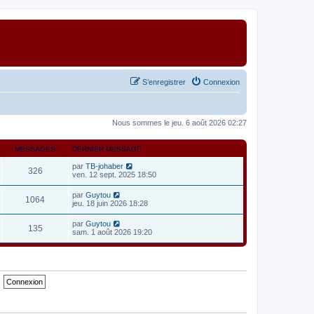
S’enregistrer
Connexion
Nous sommes le jeu. 6 août 2026 02:27
MESSAGES
DERNIER MESSAGE
V
par
TB-johaber
326
o
ven. 12 sept. 2025 18:50
i
r
V
par
Guytou
1064
l
o
jeu. 18 juin 2026 18:28
e
i
d
r
V
par
Guytou
e
135
l
o
sam. 1 août 2026 19:20
r
e
i
n
d
r
i
e
l
e
r
e
r
n
d
m
i
e
e
e
r
s
r
n
s
m
i
a
e