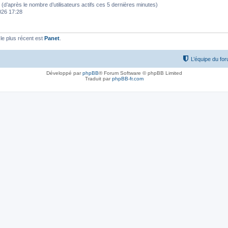
tés (d’après le nombre d’utilisateurs actifs ces 5 dernières minutes)
2026 17:28
e plus récent est
Panet
.
L’équipe du fo
Développé par
phpBB
® Forum Software © phpBB Limited
Traduit par
phpBB-fr.com